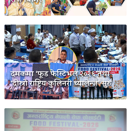
राज घिमिरे
दमकमा ‘फूड फेस्टिभल २०२६’तथा
‘दोस्रो राष्ट्रिय कुलिनरी च्यालेन्ज’ सुरु