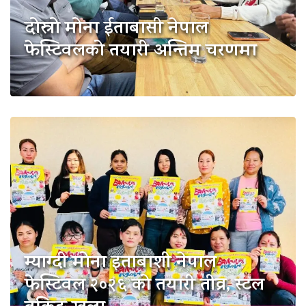
दोस्रो मोना ईताबासी नेपाल
फेस्टिवलको तयारी अन्तिम चरणमा
म्याग्दी मोना इताबाशी नेपाल
फेस्टिवल २०२६ को तयारी तीव्र, स्टल