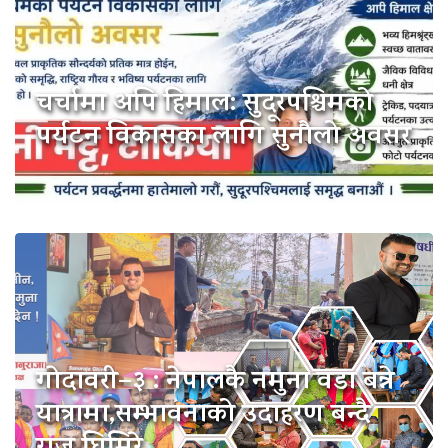
चर्चामा अपि हिमाल: सुदूरपश्चिमको
पर्यटन विकासका लागि सुनौलो अवसर
गाेदावरी–३ : नेपालकै नमुना वडा बन्ने
यात्रामा,सम्भावनाको उदाहरण बन्दै