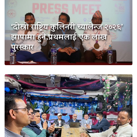
‘दोस्रो राष्ट्रिय कुलिनरी च्यालेन्ज २०२६’
झापामा हुने,प्रथमलाई एक लाख
पुरस्कार