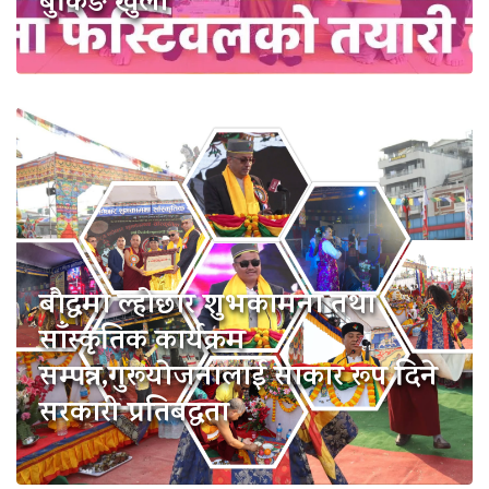
बुकिङ खुला
बौद्धमा ल्होछार शुभकामना तथा
साँस्कृतिक कार्यक्रम
सम्पन्न,गुरूयाेजनालाई साकार रूप दिने
सरकारी प्रतिबद्धता