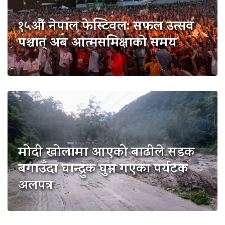
१५औं नेपाल फेस्टिवल: सफल उत्सव
पश्चात् अब आत्मसमिक्षाको समय
मोदी खोलामा आएको बाढीले सडक
बगाउँदा घान्द्रुक घुम्न गएका पर्यटक
अलपत्र