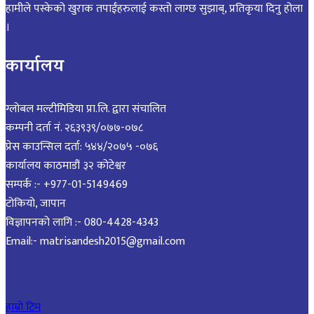
हामीले पस्केको खुराक तपाईंहरुलाई कस्तो लाग्छ सुझाब्, प्रतिकृया दिनु होला
।
कार्यालय
ग्लोबल मल्टीमिडिया प्रा.लि. द्वारा संचालित
कम्पनी दर्ता नं. २६३९३९/०७७-०७८
प्रेस काउन्सिल दर्ता: ५४४/२०७५ -०७६
कार्यालय काठमाडौं ३२ कोटेश्वर
सम्पर्क :- +977-01-5149469
टोकियो, जापान
विज्ञापनको लागि :- 080-4428-4343
Email:- matrisandesh2015@gmail.com
हाम्रो टिम