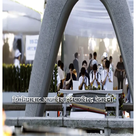
हिरोसिमाबाट आणविक हतियारविरुद्ध चेतावनी