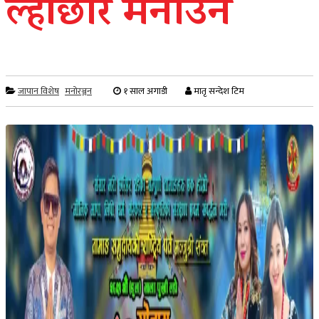
ल्होछार मनाउने
जापान विशेष
मनोरञ्जन
१ साल अगाडी
मातृ सन्देश टिम