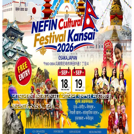
जापानको ओसाकामा ‘नेफिन कल्चर महोत्सव
कान्साई २०२६’ हुने