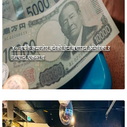
४० वर्षकै कमजोर बनेको येन बचाउन अमेरिका र
जापान एकसाथ