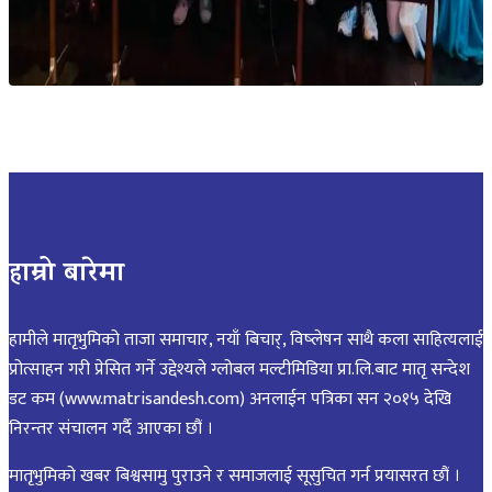
हाम्रो बारेमा
हामीले मातृभुमिको ताजा समाचार, नयाँ बिचार्, विष्लेषन साथै कला साहित्यलाई
प्रोत्साहन गरी प्रेसित गर्ने उद्देश्यले ग्लोबल मल्टीमिडिया प्रा.लि.बाट मातृ सन्देश
डट कम (www.matrisandesh.com) अनलाईन पत्रिका सन २०१५ देखि
निरन्तर संचालन गर्दै आएका छौं ।
मातृभुमिको खबर बिश्वसामु पुराउने र समाजलाई सूसुचित गर्न प्रयासरत छौं ।