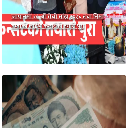
जापानमा २८ औं रोधी साँझ २०२६ तथा निमा
रुम्बाको लाईभ कन्सर्टको तयारी पुरा