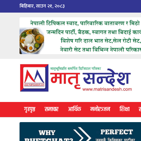
Skip
बिहिबार, साउन २१, २०८३
to
content
गृहपृष्ठ
समाचार
आर्थिक
मनोरञ्जन
शिक्षा
स