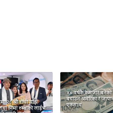
४० वर्षकै कमजोर बनेको 
बचाउन अमेरिका र जापा
मा २८ औं रोधी साँझ
एकसाथ
तथा निमा रुम्बाको लाईभ