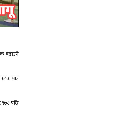
ल्क बढाउने
पटक मात्र
् १९७८ पछि