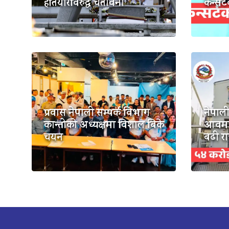
हतियारविरुद्ध चेतावनी
कन्सर्
प्रवास नेपाली सम्पर्क विभाग
नेपाली
कान्तोको अध्यक्षमा विशाल बिके
आवमा 
चयन
बढी र