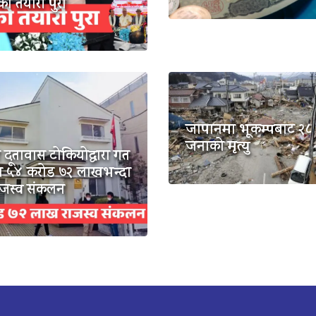
टको तयारी पुरा
जापानमा भूकम्पबाट २८
जनाको मृत्यु
 दूतावास टोकियोद्वारा गत
५४ करोड ७२ लाखभन्दा
ाजस्व संकलन