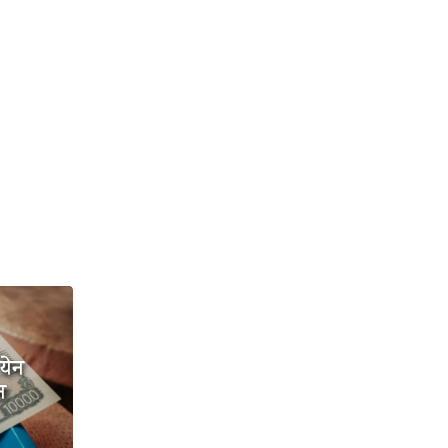
येन
न