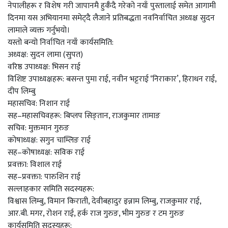
नेपालीहरू र विशेष गरी जापानमै हुर्कँदै गरेको नयाँ पुस्तालाई समेत आगामी
दिनमा यस अभियानमा समेट्दै लैजाने प्रतिबद्धता नवनिर्वाचित अध्यक्ष सुदन
लामाले व्यक्त गर्नुभयो।
यस्तो बन्यो निर्वाचित नयाँ कार्यसमिति:
अध्यक्ष: सुदन लामा (सुपत)
वरिष्ठ उपाध्यक्ष: भिसन राई
विशिष्ट उपाध्यक्षहरू: बसन्त पुमा राई, नवीन भट्टराई ‘निराकार’, हिराधन राई,
दीप लिम्बु
महासचिव: निशान राई
सह–महासचिवहरू: बिप्लप सिङ्तान, राजकुमार तामाङ
सचिव: मुक्तमान गुरुङ
कोषाध्यक्ष: सगुन चाम्लिङ राई
सह–कोषाध्यक्ष: सविक राई
प्रवक्ता: विशाल राई
सह–प्रवक्ता: पारुशिन राई
सल्लाहकार समिति सदस्यहरू:
विश्वास लिम्बु, विमान किराती, देवीबहादुर इन्नाम लिम्बु, राजकुमार राई,
आर.बी. मगर, रोशन राई, हर्क राज गुरुङ, भीम गुरुङ र टम गुरुङ
कार्यसमिति सदस्यहरू: