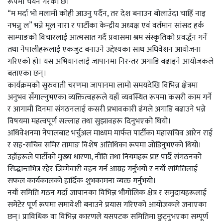
रूपमा चयन गरेको छ।
“म मर्दा भो मलामी कोही आउनु पर्दैन, तर देश बनाउन बोलाउँदा चाहिँ नाइ
नभन्नु ल” भन्ने मूल नारा र पार्टीका केन्द्रीय अध्यक्ष एवं वर्तमान सांसद हर्क
साम्पाङको विचारलाई आत्मसात गर्दै प्रवासमा श्रम संस्कृतिको प्रवर्द्धन गर्ने
तथा नेपालीहरूलाई एकजुट बनाउने उद्देश्यका साथ अधिवेशन आयोजना
गरिएको हो। यस अभियानलाई जापानमा निरन्तर अगाडि बढाइने आयोजकले
बताएका छन्।
कार्यक्रमको सुरुवाती चरणमा जापानमा लामो समयदेखि विभिन्न क्षेत्रमा
अनुभव सँगाल्नुभएका व्यक्तित्वहरूले यहाँ व्यवस्थित रूपमा कसरी काम गर्ने
र आगामी दिनमा संगठनलाई कसरी प्रभावकारी ढंगले अगाडि बढाउने भन्ने
विषयमा महत्वपूर्ण सल्लाह तथा सुझावहरू दिनुभएको थियो।
अधिवेशनमा नेपालबाट भर्चुअल माध्यम मार्फत पार्टीका महासचिव आरेन राई
र सह-सचिव समिर तामाङ विशेष अतिथिका रूपमा जोडिनुभएको थियो।
उहाँहरूले पार्टीको मुख्य धारणा, नीति तथा नियमहरू प्रष्ट पार्दै संगठनको
सिद्धान्तभित्र रहेर जिम्मेवारी वहन गर्न आग्रह गर्नुभयो र नयाँ समितिलाई
सफल कार्यकालको हार्दिक शुभकामना व्यक्त गर्नुभयो।
नयाँ समिति गठन गर्दा जापानका विभिन्न भौगोलिक क्षेत्र र समुदायहरूलाई
समेटेर पूर्ण रूपमा समावेशी बनाउने प्रयास गरिएको आयोजकले जनाएका
छन्। प्राविधिक वा विभिन्न कारणले यसपटक समितिमा छुट्नुभएका सम्पूर्ण