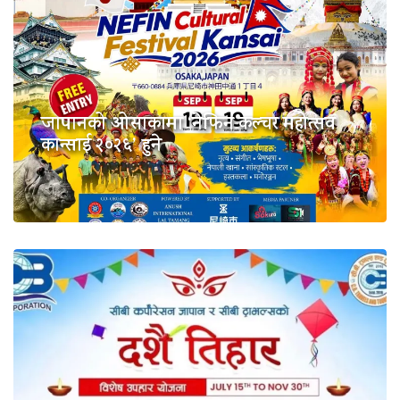
जापानको ओसाकामा ‘नेफिन कल्चर महोत्सव
कान्साई २०२६’ हुने