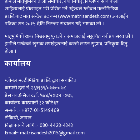
हामीले मातृभुमिको ताजा समाचार, नयाँ बिचार्, विष्लेषन साथै कला
साहित्यलाई प्रोत्साहन गरी प्रेसित गर्ने उद्देश्यले ग्लोबल मल्टीमिडिया
प्रा.लि.बाट मातृ सन्देश डट कम (www.matrisandesh.com) अनलाईन
पत्रिका सन २०१५ देखि निरन्तर संचालन गर्दै आएका छौं ।
मातृभुमिको खबर बिश्वसामु पुराउने र समाजलाई सूसुचित गर्न प्रयासरत छौं ।
हामीले पस्केको खुराक तपाईंहरुलाई कस्तो लाग्छ सुझाब्, प्रतिकृया दिनु
होला ।
कार्यालय
ग्लोबल मल्टीमिडिया प्रा.लि. द्वारा संचालित
कम्पनी दर्ता नं. २६३९३९/०७७-०७८
प्रेस काउन्सिल दर्ता: ५४४/२०७५ -०७६
कार्यालय काठमाडौं ३२ कोटेश्वर
सम्पर्क :- +977-01-5149469
टोकियो, जापान
विज्ञापनको लागि :- 080-4428-4343
Email:- matrisandesh2015@gmail.com