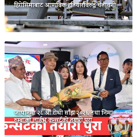
हिरोसिमाबाट आणविक हतियारविरुद्ध चेतावनी
जापानमा २८ औं रोधी साँझ २०२६ तथा निमा
रुम्बाको लाईभ कन्सर्टको तयारी पुरा