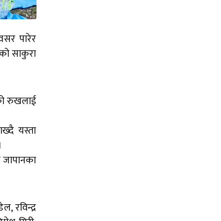
अवसर पारेर
ेको साकुरा
ाको रुखलाई
ख्दै यस्ता
।
ठान जापानका
ल, रविन्द्र