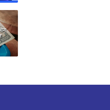
येन
न