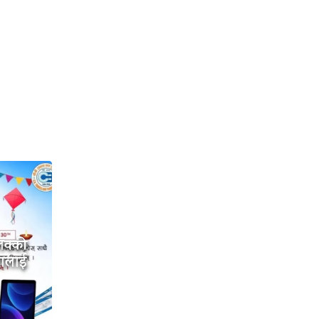
लक्की
तालाई