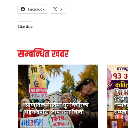
Facebook
X
Like this:
सम्बन्धित खवर
भिक्षु
९३औँ 
आणविक नीतिमा पुनर्विचारको
धम्मवत
सङ्केतपछि जापानमा चिन्ता
सम्पन्न