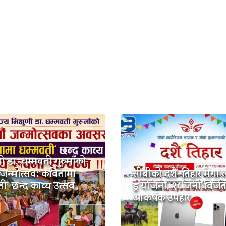
णी डा. धम्मवती गुरुमाँको
जन्मोत्सव:‘कवितामा
सीबीको दशैं-तिहार मेगा 
ी’ छन्द काव्य उत्सव
ड्र योजना, २८ जना विजे
आकर्षक उपहार