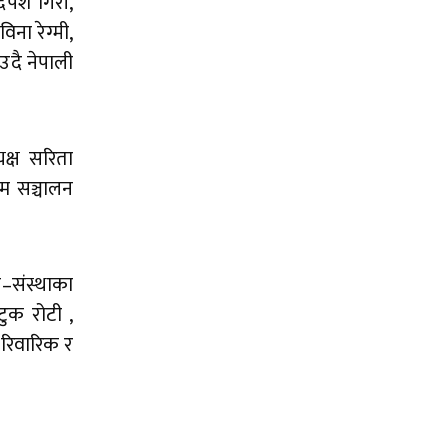
दिपेश गिरी,
विना रेग्मी,
उदै नेपाली
क्ष सरिता
रम सञ्चालन
घ–संस्थाका
ुक रोटी ,
ारिवारिक र