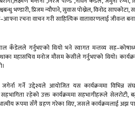
न बैरागी,लक्ष्मण भन्तना ,निरज पाण्डे ,नविन कँडेल, जमुना रेग्मी, 
िश्वबन्धु भण्डारी, प्रिजम न्यौपाने, सुवास पोख्रेल, विनोद सापकोटा, स
ले आ–आफ्ना रचना वाचन गरी साहित्यिक वातावरणलाई जीवन्त बना
कँडेलले गर्नुभएको थियो भने स्वागत मन्तव्य सह–कोषाध्य
संस्थाका महासचिव मनोज मौसम केसीले गर्नुभएको थियो। कार्यक्
ो।
जगेर्ना गर्ने उद्देश्यले आयोजित यस कार्यक्रममा विभिन्न सं
हभागिता रहेको उक्त कार्यक्रममा सहभागीहरूले सेलरोटी, बट
्मीय रूपमा सँगै ग्रहण गरेका थिए, जसले कार्यक्रमलाई अझ प