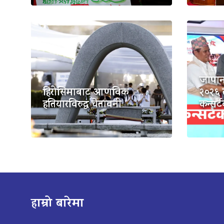
जापान
हिरोसिमाबाट आणविक
२०२६ 
हतियारविरुद्ध चेतावनी
कन्सर्
हाम्रो बारेमा