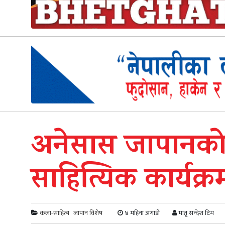
अनेसास जापानको 
साहित्यिक कार्यक्रम
कला-साहित्य
जापान विशेष
४ महिना अगाडी
मातृ सन्देश टिम