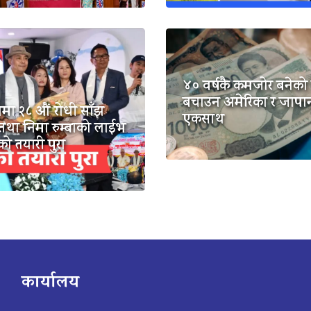
४० वर्षकै कमजोर बनेको 
बचाउन अमेरिका र जापा
मा २८ औं रोधी साँझ
एकसाथ
तथा निमा रुम्बाको लाईभ
टको तयारी पुरा
कार्यालय