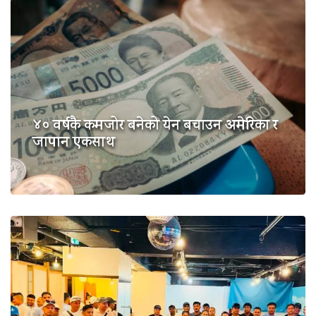
४० वर्षकै कमजोर बनेको येन बचाउन अमेरिका र
जापान एकसाथ