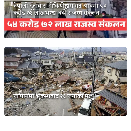
नेपाली दूतावास टोकियोद्वारा गत आवमा ५४
करोड ७२ लाखभन्दा बढी राजस्व संकलन
जापानमा भूकम्पबाट २८ जनाको मृत्यु