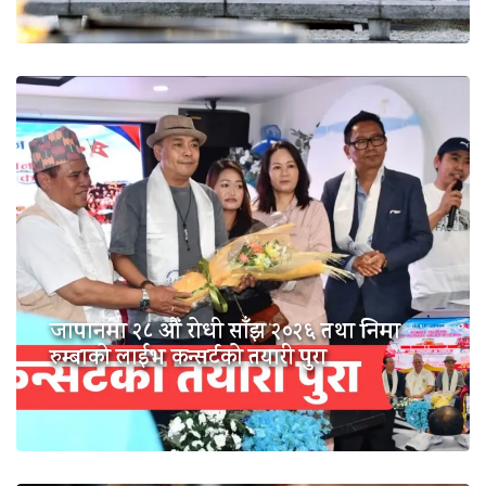
जापानमा २८ औं रोधी साँझ २०२६ तथा निमा
रुम्बाको लाईभ कन्सर्टको तयारी पुरा