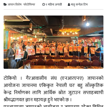
जापान विशेष
फोटोफिचर
९ महिना अगाडी
मातृ सन्देश टिम
टोकियो । गैरआवासीय संघ (एनआरएनए) जापानको
आयोजना जापानमा एकिकृत नेपाली घरः बहु साँस्कृतिक
केन्द्र निर्माणका लागि आर्थिक स्रोत जुटाउन सप्ताहब्यापी
श्रीमद्भागवत ज्ञान महायज्ञ हुने भएको छ ।
एनआरएनए जापानको आयोजना र जापानमा रहेका विभिन्न