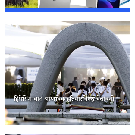
हिरोसिमाबाट आणविक हतियारविरुद्ध चेतावनी