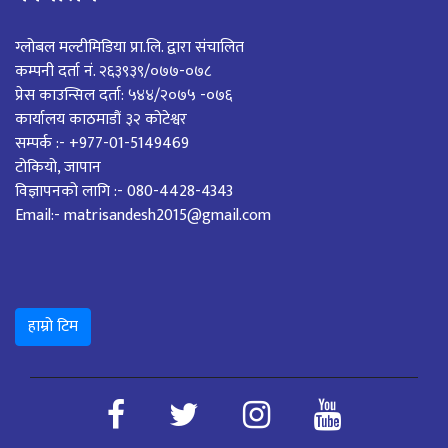
ग्लोबल मल्टीमिडिया प्रा.लि. द्वारा संचालित
कम्पनी दर्ता नं. २६३९३९/०७७-०७८
प्रेस काउन्सिल दर्ता: ५४४/२०७५ -०७६
कार्यालय काठमाडौं ३२ कोटेश्वर
सम्पर्क :- +977-01-5149469
टोकियो, जापान
विज्ञापनको लागि :- 080-4428-4343
Email:- matrisandesh2015@gmail.com
हाम्रो टिम