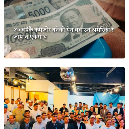
४० वर्षकै कमजोर बनेको येन बचाउन अमेरिका र
जापान एकसाथ