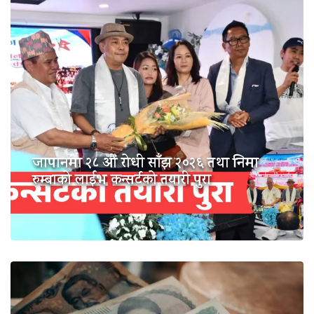
जापानमा २८ औं रोधी साँझ २०२६ तथा निमा
रुम्बाको लाईभ कन्सर्टको तयारी पुरा