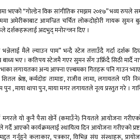
ा भएको “गोल्डेन विक सांगीतिक रमझम २०१७” भव्य रुपले सम्
ममा अमेरीकाबाट आमन्न्रित चर्चित लोकदोहोरी गायक सुमन ब
ले दर्शकहरूलाई अदभुद् मनोरन्जन दिए ।
लाई मैले ल्याउन पाम” भन्दै स्टेज तत्ताउँदै गर्दा दर्शक दिर्
 बाध्य भए । कतिपय स्टेजमै गएर सुमन सँग उफ्रिँदै सिठी मार्दै न
ा भाका लगायतका अन्य आफ्ना एल्बमका गितहरू पनि गाउन भ्याए
 शितल श्रेष्ठ, कर्मदोङ तामाङ, राजीव लामा, लगायतले पनि नि
पुन , माया थापा पुन, माया मगर लगायतले नृत्य प्रस्तुत गरे । गाय
ति मगरले यो कुनै पैसा खेर्ने (कमाउँने) नियतले आयोजना गरीएको
गर्दै आएको कार्यक्रमलाई स्थायित्व दिन आयोजना गरीएको प्रष्ट प
त गर्नुहुने कलाकार, पत्रकार, विभिन्न संघ संस्थाहरू, प्रायोज