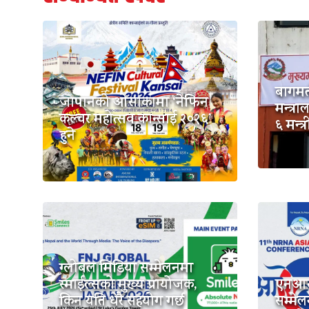
बागमत
जापानको ओसाकामा ‘नेफिन
मन्त्
कल्चर महोत्सव कान्साई २०२६’
६ मन्त
हुने
ग्लोबल मिडिया सम्मेलनमा
स्माईल्सको मुख्य प्रायोजक,
एनआरए
किन यति धेरै सहयोग गर्छ
सम्मे