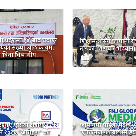
ी प्रदेशमा १४ बाट घटाएर
शिक्षामन्त्रीसँग जापानी र
रालयको संख्या आठ कायम,
तोरुको शिष्टाचार भेटवार्ता
्री विना विभागीय
नए एसिया क्षेत्रीय
जापानमा पहिलो पटक
लन २०२६ “आरोहण” को
‘एफएनजे ग्लोबल मिडिय