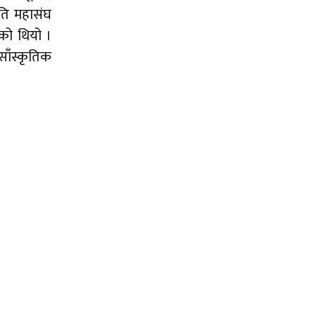
ाति महासंघ
एको थियो ।
 साँस्कृतिक