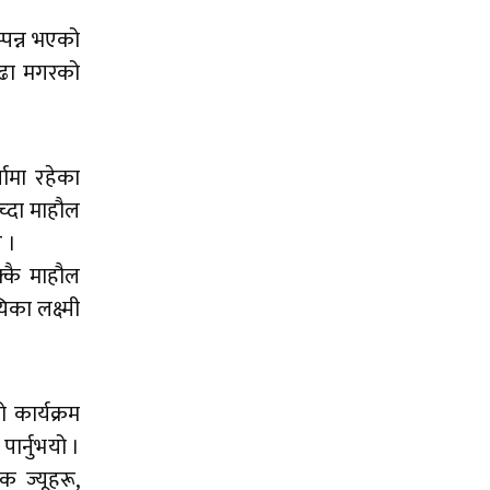
पन्न भएको
ुढा मगरको
घामा रहेका
ाच्दा माहौल
 ।
क्कै माहौल
िका लक्ष्मी
 कार्यक्रम
ार्नुभयो ।
क ज्यूहरू,