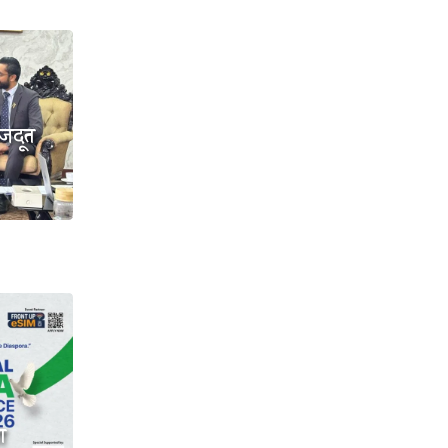
ाजदूत
ा