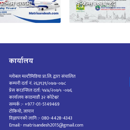
 अन्तिम चरणमा
कन्फ्रेन्स २०२६’ हुँदै
कार्यालय
ग्लोबल मल्टीमिडिया प्रा.लि. द्वारा संचालित
कम्पनी दर्ता नं. २६३९३९/०७७-०७८
प्रेस काउन्सिल दर्ता: ५४४/२०७५ -०७६
कार्यालय काठमाडौं ३२ कोटेश्वर
सम्पर्क :- +977-01-5149469
टोकियो, जापान
विज्ञापनको लागि :- 080-4428-4343
Email:- matrisandesh2015@gmail.com