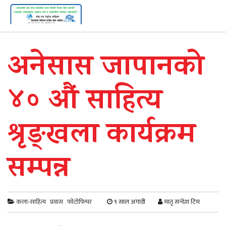
अनेसास जापानको
४० औं साहित्य
श्रृङ्खला कार्यक्रम
सम्पन्न
कला-साहित्य
प्रवास
फोटोफिचर
९ साल अगाडी
मातृ सन्देश टिम