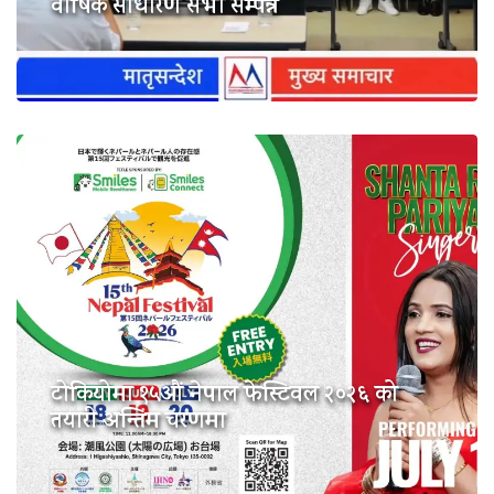
वार्षिक साधारण सभा सम्पन्न
टोकियोमा १५औं नेपाल फेस्टिवल २०२६ को
तयारी अन्तिम चरणमा