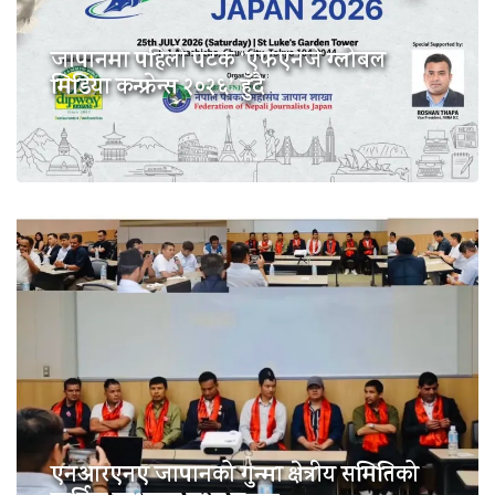
जापानमा पहिलो पटक ‘एफएनजे ग्लोबल
मिडिया कन्फ्रेन्स २०२६’ हुँदै
एनआरएनए जापानको गुन्मा क्षेत्रीय समितिको