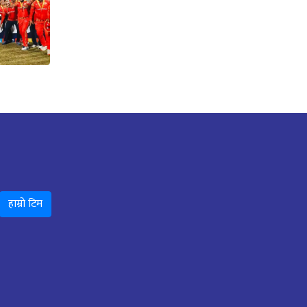
ो
हाम्रो टिम