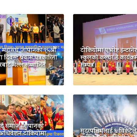
ार महासंघ जापानको १५औँ
टोकियोमा एभरेष्ट इन्टरन
ा दिवस: प्रवास पत्रकारिता
स्कुलको कल्चर डे कार्यक्र
ारबाट मल्ल सम्मानित
सम्पन्न
कोट समाज जापानको
सुदूरपश्चिमलाई ६ विकेटले
अधिवेशन टोकियोमा