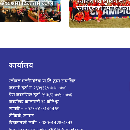
पराजित गर्दै लुम्बिनीले
न,अध्यक्षमा टिकाराम कँडेल
एनपीएलको उपाधि चुम्य
कार्यालय
ग्लोबल मल्टीमिडिया प्रा.लि. द्वारा संचालित
कम्पनी दर्ता नं. २६३९३९/०७७-०७८
प्रेस काउन्सिल दर्ता: ५४४/२०७५ -०७६
कार्यालय काठमाडौं ३२ कोटेश्वर
सम्पर्क :- +977-01-5149469
टोकियो, जापान
विज्ञापनको लागि :- 080-4428-4343
Email:- matrisandesh2015@gmail.com