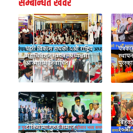
सम्बन्धित खवर
पहरी विकास संघको ५औं राष्ट्रिय
पत्रक
महाधिवेशन सम्पन्न, अध्यक्षमा
स्थापन
आत्माराम निर्वाचित
पुरस्क
बिहुँ
टोकियोमा गुरुङ समाज
१०औँ 