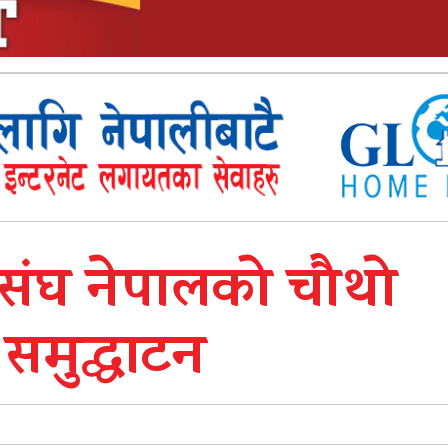
संघ नेपालको चौथो
न समुद्घाटन