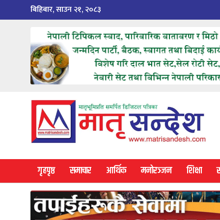
Skip
बिहिबार, साउन २१, २०८३
to
content
गृहपृष्ठ
समाचार
आर्थिक
मनोरञ्जन
शिक्षा
स