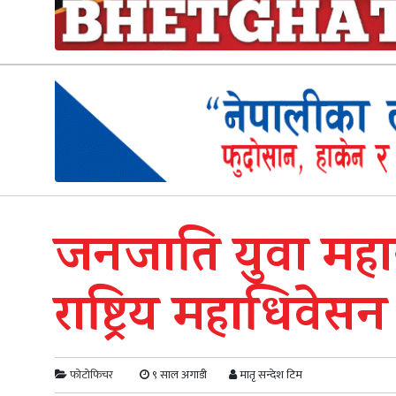
जनजाति युवा महा
राष्ट्रिय महाधिवेस
फोटोफिचर
९ साल अगाडी
मातृ सन्देश टिम