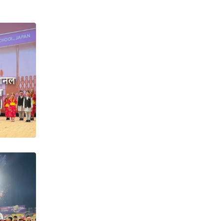
ेशनल
म