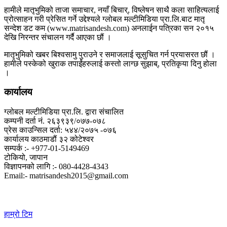
हामीले मातृभुमिको ताजा समाचार, नयाँ बिचार्, विष्लेषन साथै कला साहित्यलाई
प्रोत्साहन गरी प्रेसित गर्ने उद्देश्यले ग्लोबल मल्टीमिडिया प्रा.लि.बाट मातृ
सन्देश डट कम (www.matrisandesh.com) अनलाईन पत्रिका सन २०१५
देखि निरन्तर संचालन गर्दै आएका छौं ।
मातृभुमिको खबर बिश्वसामु पुराउने र समाजलाई सूसुचित गर्न प्रयासरत छौं ।
हामीले पस्केको खुराक तपाईंहरुलाई कस्तो लाग्छ सुझाब्, प्रतिकृया दिनु होला
।
कार्यालय
ग्लोबल मल्टीमिडिया प्रा.लि. द्वारा संचालित
कम्पनी दर्ता नं. २६३९३९/०७७-०७८
प्रेस काउन्सिल दर्ता: ५४४/२०७५ -०७६
कार्यालय काठमाडौं ३२ कोटेश्वर
सम्पर्क :- +977-01-5149469
टोकियो, जापान
विज्ञापनको लागि :- 080-4428-4343
Email:- matrisandesh2015@gmail.com
हाम्रो टिम