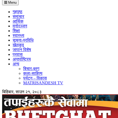
Menu
गृहपृष्ठ
समाचार
आर्थिक
मनोरञ्जन
शिक्षा
स्वास्थ्य
सूचना-प्रविधि
खेलकुद
जापान विशेष
प्रवास
अन्तर्राष्ट्रिय
अन्य
बिचार-ब्लग
कला-साहित्य
पर्यटन – विकास
MATRISANDESH TV
बिहिबार, साउन २१, २०८३