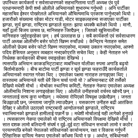
उपस्थित कार्यकर्ता र सर्वसाधारणको सहभागितामा पार्टी अध्यक्ष एंव पुर्व
प्रधानमन्त्री केपी शर्मा ओलीले अभियानको शुभारम्भ गर्नुभयो । अनि पार्टीका
महासचिव ईश्वर पोखरेलले अभियानको औचित्यमाथि प्रकाश पार्नुभएको थियो ।
हजारौको संख्यामा रहेका मोटर गाडी, मोटर साइकलहरुमा सजाएका पार्टीका
झण्डा, सुर्य झण्डा, राष्ट्रिय झण्डाले मुलतः झापा धपक्कै बलेको थियो । मानौ,
यहाँ ठूलो बिजय उत्सव छ, मानिसहरु जित्दैछन् । जितको खुसियालीमा
मानिसहरु जुर्मुराइरहेका छन् । हर्ष उल्लाहस छ । सबै कार्यकर्ता एवं सर्वसाधारण
पार्टी अध्यक्ष ओलीसँग बसेर फोटो खिच्न रुचाँउथे । केन्द्रिय नेताहरु समेत
ओलीको छेउमा बसेर फोटो खिच्न नपाएकोमा, मञ्चमा उक्लन नपाएकोमा, आफ्नो
पदिय हैसियत अनुसार व्यबहार नभएकोप्रति सचेत थिए । केही नेताहरु भने
निर्धक्क कार्यक्रको बीचमा रमाइरहेका देखिन्थे ।
त्यसपछि अभियान काकडभिट्टाबाट व्यबस्थित र्यालीका रुपमा अगाडि बढ्यो
बिर्तामोडतर्फ । बीच बाटोमा पार्टी झण्डा र सूर्य झण्डा फहराउँदै कार्यकर्ताले
अभियानको स्वागत गरेका थिए । एमालेका पक्षमा नाराहरु लगाइएका थिए ।
वास्तवमा अभियानले यती धेरै किन चर्चा पायो यो ? अभियानबाट धेरै तर्सेको
देखियो मधेशी मोर्चा । मोर्चाका स्थानिय कमिटी, नेताहरु नेकपा एमालेका अध्यक्ष
ओलीमाथि निशाना लगाइरहेका थिए । ओलीले उनीहरुको वर्चस्व खोस्दै छन् ।
जनतालाई सत्य कुरा भन्दैछन् । मधेसमा रोपिएको विषवृक्ष उखेल्दैछन् । जनता
बिउझाउदै छन्, जनतामा जागृति ल्याउदैछन् । यसकारण उनीहरु बढी आतंकित
देखिए र ओलीले उठाएको राष्ट्रबादी आन्दोलनको झण्डाले, राष्ट्रिय
स्वाभिमानको झण्डाले हामीलाई पछार्ने छ । मधेशी मोर्चालाई यही लागेको हुनुपर्छ
। त्यसकारण नेकपा एमालेको यो राष्ट्रिय अभियानको विपक्षमा देखियो मोर्चा ।
सात दशक लामो बलिदानी संघर्ष र दुई–दुई वटा संविधान सभाको लामो र कठोर
प्रयत्नपछि बनेको नेपालको संविधानको कार्यान्वयन, रक्षा र विकास गर्नुपर्ने
ऐतिहासिक दायित्व नेकपा एमालेको काँधमा थियो र छ । अर्थात्, संबिधानको