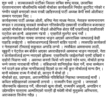
शुरु भयो । सञ्चालकले पार्टीका जिल्ला सचिव शम्भु यादब, उपसचिव
प्रतापनारायण चौधरीमाथि मधेसी मोर्चाका कार्यकर्ताले निर्घात कुटपिट गरेको र
गम्भीर घाइते बनाएको तथ्य राख्दै उहाँहरुलाई पार्टी अध्यक्ष केपी शर्मा ओलीबाट
सम्मान गराएका थिए ।
कार्यक्रममा पार्टी अध्यक्ष ओली, बरिष्ठ नेता माधब नेपाल, नेताहरु सत्यनारायण
मण्डल र लालबाबु यादबले सम्बोधन गरिसकेपछि एक्कासी राजबिराज बजारबाट
आएको मोर्चाका कार्यकर्ताको भीडले औधोगिक क्षेत्र घेर्दै प्रहरीलाई ताकीताकी
पट्रोल बम हान्दै आक्रमण ग¥यो । प्रहरीले मुलगेट बन्द गर्यो ।
आन्दोलनकारीका नाममा जनसभा भाड्न आएको आपराधिक जत्थालाई केही
पछाडि लखेट्यो । सर्वसाधारणलाई बिस्तारै बाहिर पठायो । त्यसपछि कार्यकर्ता
र नेताहरुको टीमलाई सकुसल अगाडि लग्यो । त्यसैबेला आमसभामा लाठी,
खुकुरी र पेट्रोल बम बोकेर आएका अपराधीहरुले आमसभा भाड्न नपाएको, नेता
र कार्यकर्तालाई हान्न नपाएको झोंकमा प्रहरीमाथि जाईलागेको प्रष्टै दखियो र
दाहोरो भिडन्त भयो । अवस्था कस्तो थियो भने एमाले गर्दन थाप, मोर्चाले हान्छ
भन्ने जस्ता नाराबाजी गरियो । संबिधानले शान्तिपुर्वक भेला गर्ने, सभा सम्मेलन
गर्न पाउने हक हरेक नागरिकलाई दिएको छ तर त्यो कुरा मोर्चालाई मान्य छैन् ।
मानौ मधेसमा राज्य नै मोर्चा हो, कानुन नै मोर्चा हो ।
मोर्चाको हठ, उदण्डता, अराजनीतिक गतिबिधिले निहत्था जनतालाई मार्यो ।
कथित शहिदहरुको लामबन्दी लगायो । राज्यसँग पैसा लुट्यो । जनताको
जीवनमाथि खेलवाड गर्ने, जीवनको मूल्य तोक्दै, राज्यसँग असुल्दै, अन्तहिन र
उद्देश्यहिन यात्रामा अल्मलिएको यात्री झै मधेशी मोर्चा मुलुकमा अस्थिरता,
अराजकता सिर्जना गदैछ ।