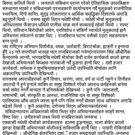
बिरुवा कलिलै थियो । जनताले संबिधान प्राप्त गरेको ऐतिहासिक उपलब्धिहरु
संस्थागत भएको र संबिधानको प्रभावकारी कार्यान्वयन गर्दै मुलुकको राजनीतिक
स्थायित्व, दिगो शान्ति, सुदृढ लोकतन्त्र र आर्थिक समृद्धिका दिशातर्फ अगाडि
बढ्नुपर्ने थियो । यसमा खुसी थिएन मधेशी मोर्चा । मधेसी मोर्चा मुलुकलाई
अस्थिरतामा फँसाउन धमिलो पानीमा माछा मार्न सल्बलाई रहेको थियो । स्पष्ट
थियो, संविधान बिरोधीको आवेग, प्रतिशोध र संकिर्ण स्वार्थले मुलुकलाई झनै
अस्थिरता तर्फलाने दाउमा थिए । राजबिराज घटना यसैको एउटा सहउत्पादन
बन्न पुग्यो ।
जव राष्ट्रिय अभियान विर्तामोड, दमक, उर्लाबारी, बिराटचोक, इटहरी र इनरुवा
हुँदै २३ गते सप्तरीको भारदह भएर राजबिराजको गजेन्द्रनारायण सिंह औधोगिक
केन्द्रतर्फ लाग्यो, भारदहदेखि मधेशी मोर्चाका केही दर्जन कार्यकर्ता कालो झण्डा
देखाउदै अभियानको बिपक्षमा नाराबाजी गर्दै ढुङगाा हान्दै थिए । दशौ हजार
कार्यकर्ता, सर्मथक र शुभचिन्तकहरुको उर्लदो उपस्थिति मोर्चाका लागि
अकल्पनिय उपस्थिति देखिन्थ्यो ।
वास्तवमा अपराधीहरुको कुनै विचार, धारणा, जात, वर्ण वा पार्टी नहुने र तिनीहरु
अपराधी नै हुने हुनाले व्यक्ति वा समुह विशेषले गरेको अपराध कर्महरुको बारेमा
चर्चा समेत नगर्ने मान्यता नै बनिसकेको देखिन्थ्यो । कुनै पनि जातजाती,
भाषाभाषी, धर्म, संस्कृति वा आस्था, राजनितिक दल या समुह विशेषको
प्रतिष्ठामा आँच आउने जस्ता कुनै पनि गल्ति नगर्ने चेतका साथ अभियान अगाडि
बढेको थियो । कुनै आक्रोश, उत्तेजना थिएन अभियानकर्ताहरुमा ।
संबिधानप्रदत्त अधिकारको सीमा भित्र रहेर अभियानकर्ताहरु साह्रै शान्त,
शिष्ट थिए । उनीहरुको लक्ष्य थियो राजबिराजको जनसभा ।
एक्कासी मधेसी मोर्चाको कार्यकताहरु हातमा ढुङ्गामुढा, भाला बोकेर कालो
झण्डा देखाउँदै अभियानको र्यालीलाई ताकिताकि हान्दै थिए । प्रहरी रोकिरहेको
देखिन्थ्यो । औधोगिक क्षेत्रभित्र दशांै हजार समुदायको उपस्थिति–जनसभा