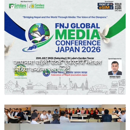
जापानमा पहिलो पटक ‘एफएनजे ग्लोबल
मिडिया कन्फ्रेन्स २०२६’ हुँदै