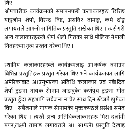
थिए ।
औपचारीक कार्यक्रमको समापनपछी कलाकारहरु छिरिङ
याङ्गजोम शेर्पा, विरेन्द्र विष्ट, असविर तामाङ्ग, कर्म दोङ्ग
लगायतले आफ्नो सांगितिक प्रस्तुति राखेका थिए । त्यसैगरी
अन्य कलाकारहरुले शेर्पा शेलो गितका साथै मौलिक नेपाली
गितहरुमा नृत्य प्रस्तुत गरेका थिए ।
स्थानिय कलाकारहरूले कार्यक्रमलाइ अ।कर्षक बनाउन
बिभिन्न प्रस्तुतिहरू प्रस्तुत गरेका थिए भने कार्यकमका लागि
अमेरिकाबाट अ।उनुभएका अतिथि कलाकार एबं नबेादित
शेर्पा टुङना गायक सेानाम जाङबुकेा कर्णपृय टुङना गीत
प्रस्तुत हुँदा सहभागि सबैजना नाचेर साथ दिन स्टेजमै झुमेका
थिए । सबैजनाले गायक सेानामकेा मुक्तकण्ठले प्रसंशा समेत
गरेका थिए । त्यस्तै अन्य अतिथिकलाकारहरू मिरा दर्लामी
मगर,लक्ष्मी तामाङ लगायतले अ। अ।फनेा प्रस्तुति देखाइ