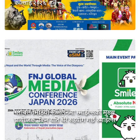
कान्साई २०२६’ हुने
ग्लोबल मिडिया सम्मेलनमा स्माईल्सको मुख्य
प्रायोजक, किन यति धेरै सहयोग गर्छ स्माईल्स