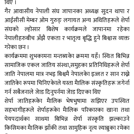
थिए ।
गैर आवासीय नेपाली संघ जापानका अध्यक्ष सुदन थापा र
आईसीसी मेम्बर ओम गुरुङ् लगायत अन्य अथितिहरूले शेर्पा
संघको ल्होसार बिशेष कार्यक्रमले जापानमा रहेका
नेपालीहरुबीच अँझै एकता र भातृत्व बृद्धि हुने बिश्वास व्यक्त
गरेका छन ।
कार्यक्रममा शुभकामना मन्तब्यकेा क्रममा यहँ। स्थित बिभिन्न
सामाजिक एकल जातिय संस्था,समुहका प्रतिनिधिहरूले शेर्पा
जाति नेपालमा मात्र नभइ बिश्वमै नेपालकेा इज्जत र सान राख्ने
जातिकेा रूपमा चिनिएकेाले यस्ता मैालिक संस्कृतिहरू जगेर्ना
गर्न सबैजनाले जेाड दिनुपर्नमा जेाड दिएका थिए
शेर्पा जातिहरूकेा मैालिक भेषभुषामा सझिएर उपस्थित
सहभागीहरूले शेर्पाहरूकेा मैालिक परिकारका खाना तथा
पेयपदार्थका साथमा बिभिन्न शेर्पा संस्कृति झल्काउने
किसिमका मैालिक झाँकी तथा सामुहिक नृत्य स्याब्रुका रमेका