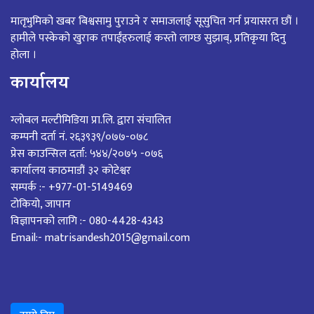
मातृभुमिको खबर बिश्वसामु पुराउने र समाजलाई सूसुचित गर्न प्रयासरत छौं ।
हामीले पस्केको खुराक तपाईंहरुलाई कस्तो लाग्छ सुझाब्, प्रतिकृया दिनु
होला ।
कार्यालय
ग्लोबल मल्टीमिडिया प्रा.लि. द्वारा संचालित
कम्पनी दर्ता नं. २६३९३९/०७७-०७८
प्रेस काउन्सिल दर्ता: ५४४/२०७५ -०७६
कार्यालय काठमाडौं ३२ कोटेश्वर
सम्पर्क :- +977-01-5149469
टोकियो, जापान
विज्ञापनको लागि :- 080-4428-4343
Email:- matrisandesh2015@gmail.com