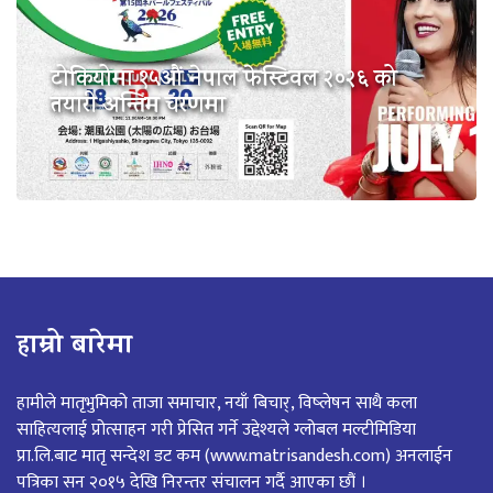
टोकियोमा १५औं नेपाल फेस्टिवल २०२६ को
तयारी अन्तिम चरणमा
हाम्रो बारेमा
हामीले मातृभुमिको ताजा समाचार, नयाँ बिचार्, विष्लेषन साथै कला
साहित्यलाई प्रोत्साहन गरी प्रेसित गर्ने उद्देश्यले ग्लोबल मल्टीमिडिया
प्रा.लि.बाट मातृ सन्देश डट कम (www.matrisandesh.com) अनलाईन
पत्रिका सन २०१५ देखि निरन्तर संचालन गर्दै आएका छौं ।