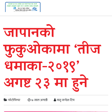
जापानको
फुकुओकामा ‘तीज
धमाका-२०१९’
अगष्ट २३ मा हुने
फोटोफिचर
७ साल अगाडी
मातृ सन्देश टिम