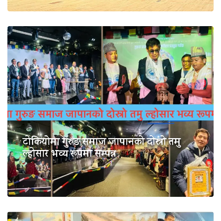
टोकियोमा गुरुङ समाज जापानको दोस्रो तमु
ल्होसार भव्य रूपमा सम्पन्न