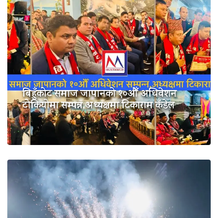
बिहुँकोट समाज जापानको १०औँ अधिवेशन
टोकियोमा सम्पन्न,अध्यक्षमा टिकाराम कँडेल