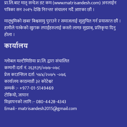
प्रा.लि.बाट मातृ सन्देश डट कम (www.matrisandesh.com) अनलाईन
पत्रिका सन २०१५ देखि निरन्तर संचालन गर्दै आएका छौं ।
मातृभुमिको खबर बिश्वसामु पुराउने र समाजलाई सूसुचित गर्न प्रयासरत छौं ।
हामीले पस्केको खुराक तपाईंहरुलाई कस्तो लाग्छ सुझाब्, प्रतिकृया दिनु
होला ।
कार्यालय
ग्लोबल मल्टीमिडिया प्रा.लि. द्वारा संचालित
कम्पनी दर्ता नं. २६३९३९/०७७-०७८
प्रेस काउन्सिल दर्ता: ५४४/२०७५ -०७६
कार्यालय काठमाडौं ३२ कोटेश्वर
सम्पर्क :- +977-01-5149469
टोकियो, जापान
विज्ञापनको लागि :- 080-4428-4343
Email:- matrisandesh2015@gmail.com