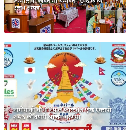
जन्मोत्सव:‘कवितामा धम्मवती’ छन्द काव्य
उत्सव सम्पन्न
नागोयाको चौथो नेपाल फेस्टिवल एण्ड एक्सपो
२०२६ को तयारी अन्तिम चरणमा