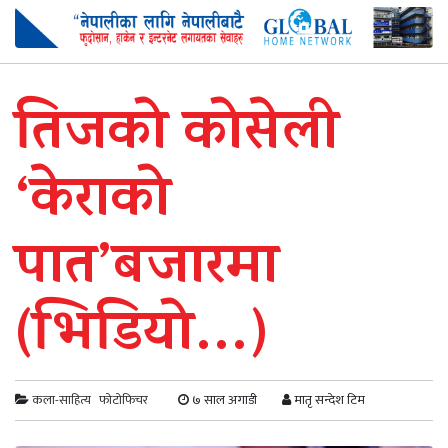
तिजको कोसेली
‘केराको
पात’बजारमा
(भिडियो…)
कला-साहित्य
फोटोफिचर
७ साल अगाडी
मातृ सन्देश टिम