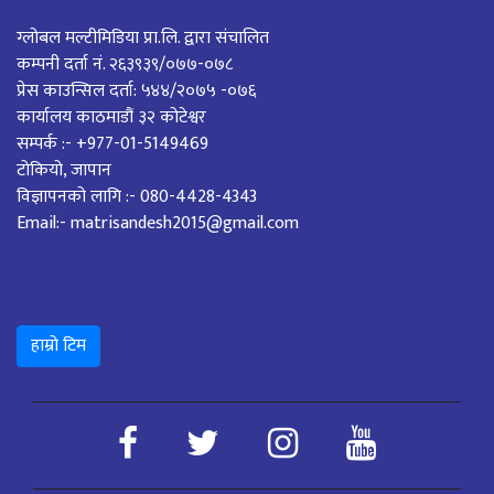
ग्लोबल मल्टीमिडिया प्रा.लि. द्वारा संचालित
कम्पनी दर्ता नं. २६३९३९/०७७-०७८
प्रेस काउन्सिल दर्ता: ५४४/२०७५ -०७६
कार्यालय काठमाडौं ३२ कोटेश्वर
सम्पर्क :- +977-01-5149469
टोकियो, जापान
विज्ञापनको लागि :- 080-4428-4343
Email:- matrisandesh2015@gmail.com
हाम्रो टिम