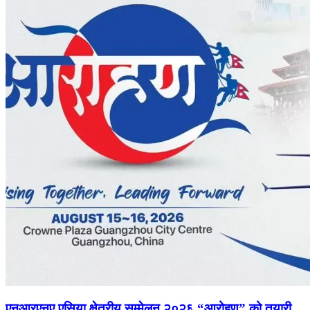
एनआरएनए एसिया क्षेत्रीय सम्मेलन २०२६ “आरोहण” को तयारी