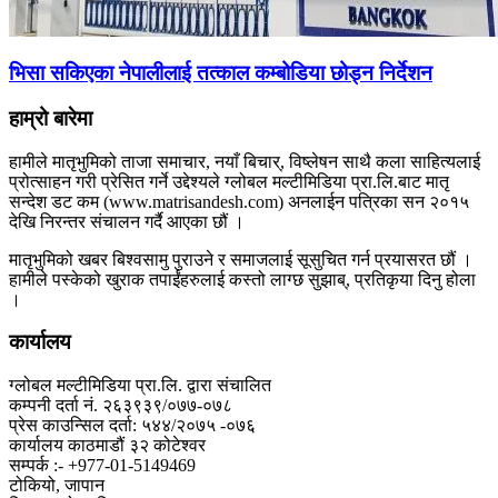
भिसा सकिएका नेपालीलाई तत्काल कम्बोडिया छोड्न निर्देशन
हाम्रो बारेमा
हामीले मातृभुमिको ताजा समाचार, नयाँ बिचार्, विष्लेषन साथै कला साहित्यलाई
प्रोत्साहन गरी प्रेसित गर्ने उद्देश्यले ग्लोबल मल्टीमिडिया प्रा.लि.बाट मातृ
सन्देश डट कम (www.matrisandesh.com) अनलाईन पत्रिका सन २०१५
देखि निरन्तर संचालन गर्दै आएका छौं ।
मातृभुमिको खबर बिश्वसामु पुराउने र समाजलाई सूसुचित गर्न प्रयासरत छौं ।
हामीले पस्केको खुराक तपाईंहरुलाई कस्तो लाग्छ सुझाब्, प्रतिकृया दिनु होला
।
कार्यालय
ग्लोबल मल्टीमिडिया प्रा.लि. द्वारा संचालित
कम्पनी दर्ता नं. २६३९३९/०७७-०७८
प्रेस काउन्सिल दर्ता: ५४४/२०७५ -०७६
कार्यालय काठमाडौं ३२ कोटेश्वर
सम्पर्क :- +977-01-5149469
टोकियो, जापान