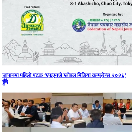
जापानमा पहिलो पटक ‘एफएनजे ग्लोबल मिडिया कन्फ्रेन्स २०२६’
हुँदै