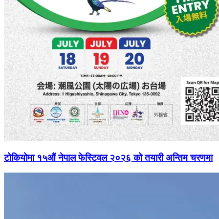
टोकियोमा १५औं नेपाल फेस्टिवल २०२६ को तयारी अन्तिम चरणमा