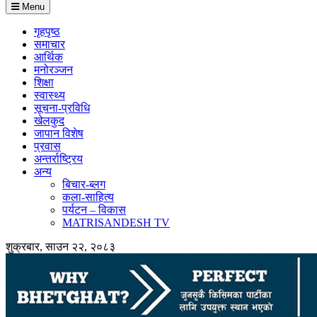
Menu
गृहपृष्ठ
समाचार
आर्थिक
मनोरञ्जन
शिक्षा
स्वास्थ्य
सूचना-प्रविधि
खेलकुद
जापान विशेष
प्रवास
अन्तर्राष्ट्रिय
अन्य
बिचार-ब्लग
कला-साहित्य
पर्यटन – विकास
MATRISANDESH TV
शुक्रबार, साउन २२, २०८३