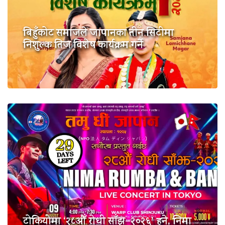
बिहुँकोट समाजले जापानका तीन सिटीमा
निशुल्क तिज विशेष कार्यक्रम गर्ने
टोकियोमा ‘२८औँ रोधी साँझ–२०२६’ हुने, निमा