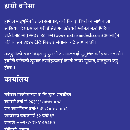
हाम्रो बारेमा
हामीले मातृभुमिको ताजा समाचार, नयाँ बिचार्, विष्लेषन साथै कला
साहित्यलाई प्रोत्साहन गरी प्रेसित गर्ने उद्देश्यले ग्लोबल मल्टीमिडिया
प्रा.लि.बाट मातृ सन्देश डट कम (www.matrisandesh.com) अनलाईन
पत्रिका सन २०१५ देखि निरन्तर संचालन गर्दै आएका छौं ।
मातृभुमिको खबर बिश्वसामु पुराउने र समाजलाई सूसुचित गर्न प्रयासरत छौं ।
हामीले पस्केको खुराक तपाईंहरुलाई कस्तो लाग्छ सुझाब्, प्रतिकृया दिनु
होला ।
कार्यालय
ग्लोबल मल्टीमिडिया प्रा.लि. द्वारा संचालित
कम्पनी दर्ता नं. २६३९३९/०७७-०७८
प्रेस काउन्सिल दर्ता: ५४४/२०७५ -०७६
कार्यालय काठमाडौं ३२ कोटेश्वर
सम्पर्क :- +977-01-5149469
टोकियो, जापान