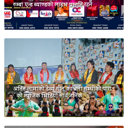
रुम्बा एन्ड ब्याण्डको लाइभ प्रस्तुति रहने
अतित लामाको डेब्यु गीत`काभ्रेली सम्धीको पारा
´को म्युजिक भिडियो सार्वजनिक