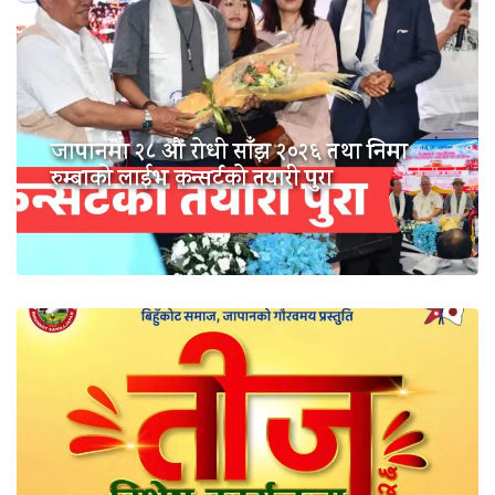
जापानमा २८ औं रोधी साँझ २०२६ तथा निमा
रुम्बाको लाईभ कन्सर्टको तयारी पुरा