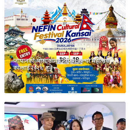
जापानको ओसाकामा ‘नेफिन कल्चर महोत्सव
कान्साई २०२६’ हुने