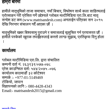
हाम्रो बारेमा
हामीले मातृभुमिको ताजा समाचार, नयाँ बिचार्, विष्लेषन साथै कला साहित्यलाई
प्रोत्साहन गरी प्रेसित गर्ने उद्देश्यले ग्लोबल मल्टीमिडिया प्रा.लि.बाट मातृ
सन्देश डट कम (www.matrisandesh.com) अनलाईन पत्रिका सन २०१५
देखि निरन्तर संचालन गर्दै आएका छौं ।
मातृभुमिको खबर बिश्वसामु पुराउने र समाजलाई सूसुचित गर्न प्रयासरत छौं ।
हामीले पस्केको खुराक तपाईंहरुलाई कस्तो लाग्छ सुझाब्, प्रतिकृया दिनु होला
।
कार्यालय
ग्लोबल मल्टीमिडिया प्रा.लि. द्वारा संचालित
कम्पनी दर्ता नं. २६३९३९/०७७-०७८
प्रेस काउन्सिल दर्ता: ५४४/२०७५ -०७६
कार्यालय काठमाडौं ३२ कोटेश्वर
सम्पर्क :- +977-01-5149469
टोकियो, जापान
विज्ञापनको लागि :- 080-4428-4343
Email:- matrisandesh2015@gmail.com