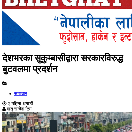
देशभरका सुकुम्बासीद्वारा सरकारविरुद्ध
बुटवलमा प्रदर्शन
समाचार
२ महिना अगाडी
मातृ सन्देश टिम