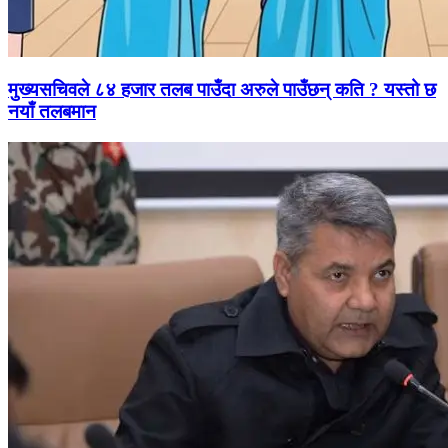
मुख्यसचिवले ८४ हजार तलब पाउँदा अरुले पाउँछन् कति ? यस्तो छ
नयाँ तलबमान