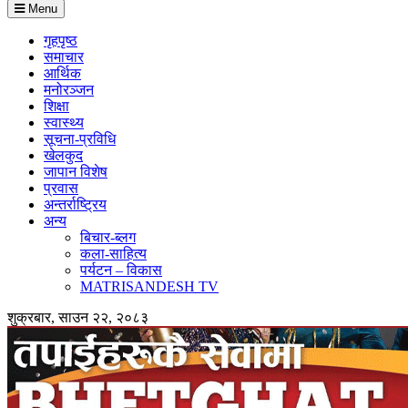
Menu
गृहपृष्ठ
समाचार
आर्थिक
मनोरञ्जन
शिक्षा
स्वास्थ्य
सूचना-प्रविधि
खेलकुद
जापान विशेष
प्रवास
अन्तर्राष्ट्रिय
अन्य
बिचार-ब्लग
कला-साहित्य
पर्यटन – विकास
MATRISANDESH TV
शुक्रबार, साउन २२, २०८३