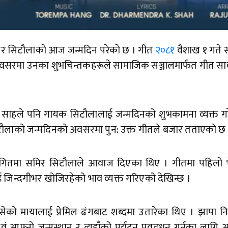
मीर सिटाैलाकाे आज जन्मदिन परेकाे छ । गीत
२०८१
वैशाख १ गते 
सरमा उनका शुभचिन्तकहरूले सामाजिक सञ्जालमार्फत गीत सा
मार साहले पनि गायक सिटाैलालाई जन्मदिनको शुभकामना व्यक्त ग
लाकाे जन्मदिनकाे अवसरमा पुन: उक्त गीतले बजार तताएकाे छ 
रहेको गितमा समिर सिटौलाले आवाज दिएका थिए । गीतमा पहिलो 
ई जिन्दगीभर खोजिरहेको भाव व्यक्त गरिएको देखिन्छ ।
ेको मायालाई प्रेमिल ढंगबाट शब्दमा उतारेका थिए । झापा न
वं आफ्नो जन्मस्थान र त्यहाँको पर्यटन प्रवद्र्धन गर्नका लागि