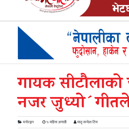
गायक सीटाैलाकाे 
नजर जुध्याे´गीतल
मनोरञ्जन
५ महिना अगाडी
मातृ सन्देश टिम