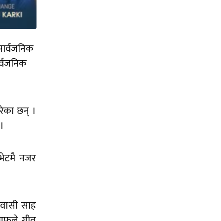
सार्वजनिक
र्वजनिक
रेका छन् ।
।
भेटमै नजर
िवासी साह
 आफुले गीत