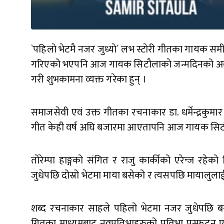
`पहिलाे भेटमै नजर जुध्याे´ लभ स्टाेरी गीतका गायक स
गरिएको भएपनि आज गायक सिटाैलाकाे जन्मदिनको अव
गरी शुभकामना व्यक्त गरेका हुन् ।
समाजसेवी एवं उक्त गीतका रचनाकार डा. धर्मेन्द्रकु
गीत केही वर्ष अघि बजारमा आएतापनि आज गायक सिटाै
तोरेम्पा हाङ्गको संगित र राजु कार्कीको एरेन्ज 
जुधेपछि दोस्रो भेटमा माया बसेको र त्यसपछि मायालुला
शब्द रचनाकार साहले पहिलो भेटमा नजर जुधेपछि बस
गितका माध्यमबाट नवप्रतिभाहरुको प्रतिभा प्रस्फुटन ए