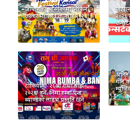
जापानको ओसाकामा ‘नेफिन
जापान
कल्चर महोत्सव कान्साई २०२६’
२०२६ 
हुने
कन्सर्
अतित ल
गीत`का
टोकियोमा ‘२८औँ रोधी साँझ–
म्युज
२०२६’ हुने, निमा रुम्बा एन्ड
ब्याण्डको लाइभ प्रस्तुति रहने