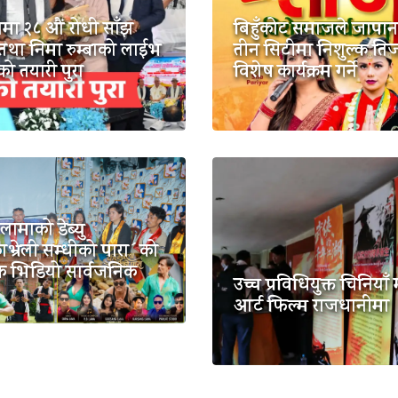
मा २८ औं रोधी साँझ
बिहुँकोट समाजले जापा
तथा निमा रुम्बाको लाईभ
तीन सिटीमा निशुल्क ति
टको तयारी पुरा
विशेष कार्यक्रम गर्ने
ामाको डेब्यु
भ्रेली सम्धीको पारा´को
िक भिडियो सार्वजनिक
उच्च प्रविधियुक्त चिनियाँ 
आर्ट फिल्म राजधानीमा