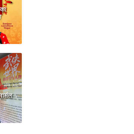
नका
ज
मार्सल