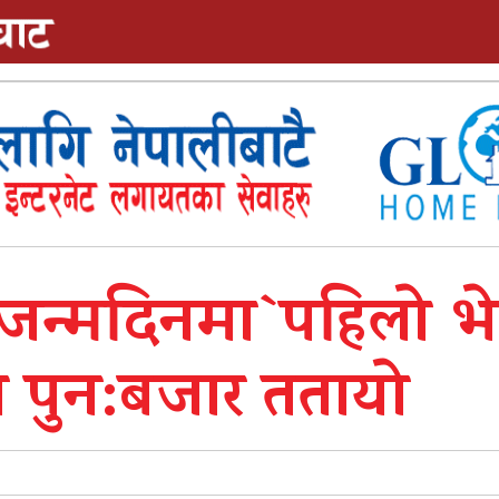
जन्मदिनमा`पहिलाे भे
े पुन:बजार ततायाे