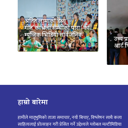
अतित लामाको डेब्यु
गीत`काभ्रेली सम्धीको पारा´को
म्युजिक भिडियो सार्वजनिक
उच्च प
आर्ट 
हाम्रो बारेमा
हामीले मातृभुमिको ताजा समाचार, नयाँ बिचार्, विष्लेषन साथै कला
साहित्यलाई प्रोत्साहन गरी प्रेसित गर्ने उद्देश्यले ग्लोबल मल्टीमिडिया