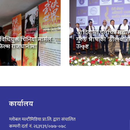
आदिवासी चलचित्र महोत
्रविधियुक्त चिनियाँ मार्सल
गुरुङ भाषाको ‘ङोल्स्यो र
फिल्म राजधानीमा
उत्कृष्ट
कार्यालय
ग्लोबल मल्टीमिडिया प्रा.लि. द्वारा संचालित
कम्पनी दर्ता नं. २६३९३९/०७७-०७८