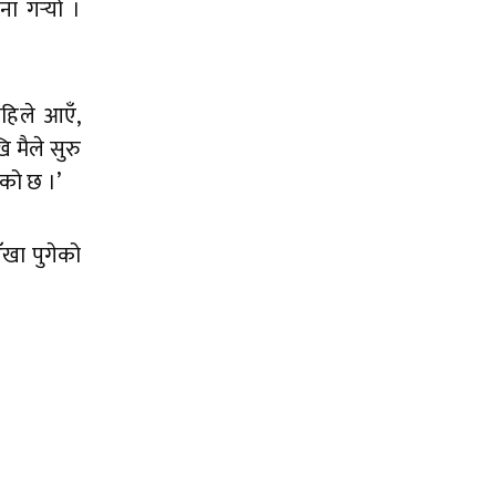
ा गर्‍यो ।
हिले आएँ,
 मैले सुरु
एको छ ।’
ँखा पुगेको