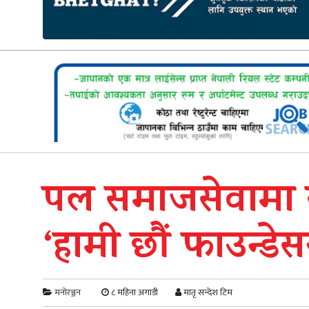
पल समाजसेवामा स
‘हामी छौं फाउन्डे
मनोरञ्जन
८ महिना अगाडी
मातृ सन्देश टिम