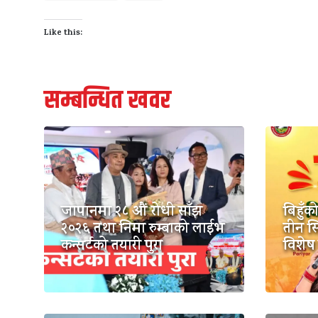
Like this:
सम्बन्धित खवर
जापानमा २८ औं रोधी साँझ
बिहुँ
२०२६ तथा निमा रुम्बाको लाईभ
तीन स
कन्सर्टको तयारी पुरा
विशेष क