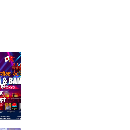
ाँझ–
्ड
हने