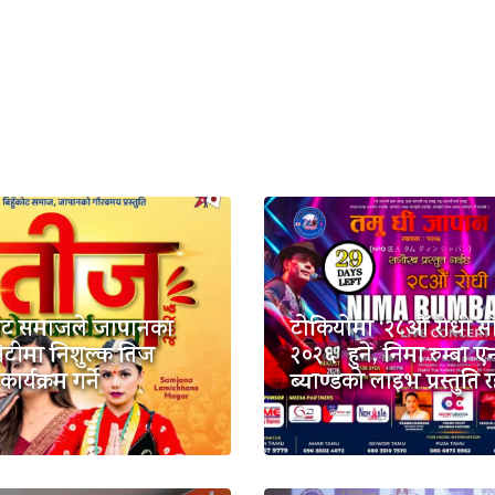
कोट समाजले जापानका
टोकियोमा ‘२८औँ रोधी स
िटीमा निशुल्क तिज
२०२६’ हुने, निमा रुम्बा एन
ार्यक्रम गर्ने
ब्याण्डको लाइभ प्रस्तुति र