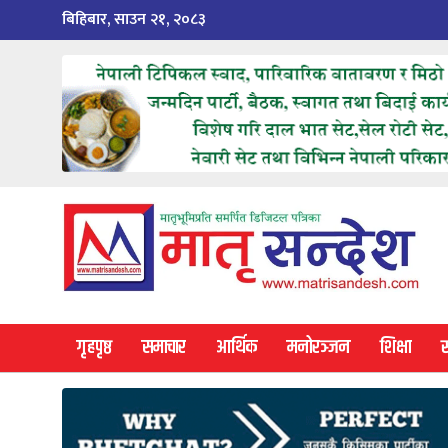
Skip
बिहिबार, साउन २१, २०८३
to
content
गृहपृष्ठ
समाचार
आर्थिक
मनोरञ्जन
शिक्षा
स