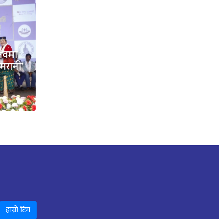
्सवमा
ामरानी’
हाम्रो टिम