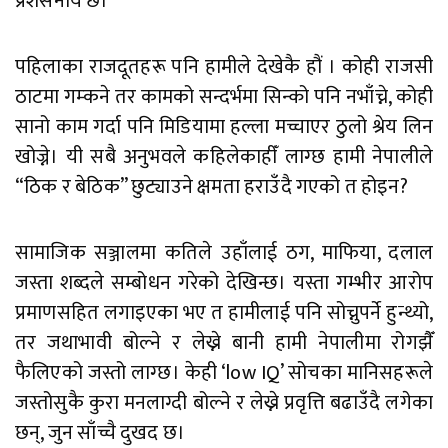
प्रशंसनीय छ।
पहिलाका राजदूतहरू पनि हामीले देखेकै हौं । कोही राजसी
ठाटमा गम्कने तर कामको सन्दर्भमा सिन्को पनि नभाँच्ने, कोही
सानो काम गर्दा पनि मिडियामा हल्ला मच्चाएर ठुलो श्रेय लिन
खोज्ने। यी सबै अनुभवले कहिलेकाहीँ लाग्छ हामी नेपालीले
“ठिक र बेठिक” छुट्याउने क्षमता हराउँदै गएको त होइन?
सामाजिक सञ्जालमा कतिले उहाँलाई ठग, माफिया, दलाल
जस्ता शब्दले सम्बोधन गरेको देखिन्छ। यस्ता गम्भीर आरोप
प्रमाणसहित लगाइएका भए त हामीलाई पनि सोच्नुपर्ने हुन्थ्यो,
तर जथाभावी बोल्ने र लेख्ने बानी हामी नेपालीमा रोगझैँ
फैलिएको जस्तो लाग्छ। केही ‘low IQ’ सोचका मानिसहरूले
जस्तोसुकै कुरा मनलाग्दी बोल्ने र लेख्ने प्रवृत्ति बढाउँदै लगेका
छन्, जुन साँच्चै दुखद छ।