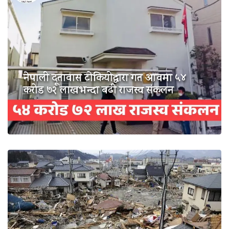
नेपाली दूतावास टोकियोद्वारा गत आवमा ५४
करोड ७२ लाखभन्दा बढी राजस्व संकलन