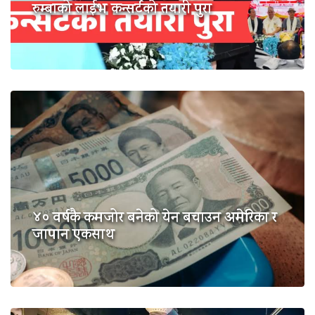
रुम्बाको लाईभ कन्सर्टको तयारी पुरा
४० वर्षकै कमजोर बनेको येन बचाउन अमेरिका र
जापान एकसाथ