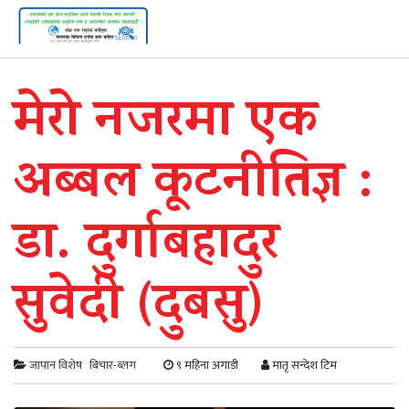
मेरो नजरमा एक
अब्बल कूटनीतिज्ञ :
डा. दुर्गाबहादुर
सुवेदी (दुबसु)
जापान विशेष
बिचार-ब्लग
९ महिना अगाडी
मातृ सन्देश टिम