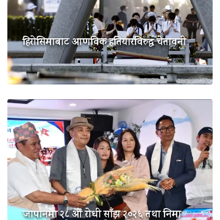
हिरोसिमाबाट आणविक हतियारविरुद्ध चेतावनी
जापानमा २८ औं रोधी साँझ २०२६ तथा निमा