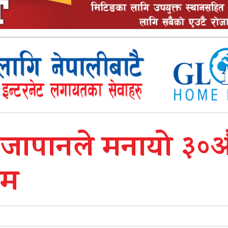
ं जापानले मनायो ३०
रम