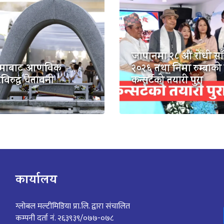
जापानमा २८ औं रोधी सा
सिमाबाट आणविक
२०२६ तथा निमा रुम्बाक
विरुद्ध चेतावनी
कन्सर्टको तयारी पुरा
कार्यालय
ग्लोबल मल्टीमिडिया प्रा.लि. द्वारा संचालित
कम्पनी दर्ता नं. २६३९३९/०७७-०७८