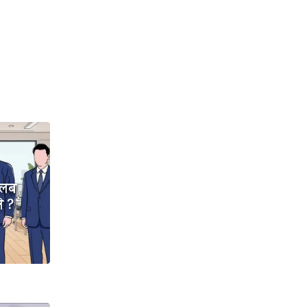
तलब
ि ?