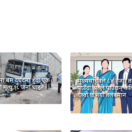
ोमा बस दुर्घटना हुँदा एक
मुख्यसचिवले ८४ हजार 
मृत्यु,१८ जना घाइते
पाउँदा अरुले पाउँछन् कत
यस्तो छ नयाँ तलबमान