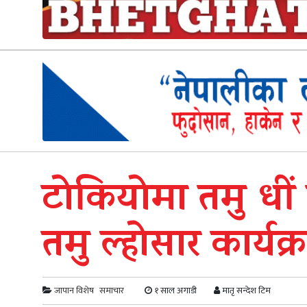
टोकियोमा तमु धी
तमु ल्होसार कार्यक्
जापान विशेष
समाचार
१ साल अगाडी
मातृ सन्देश टिम