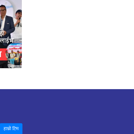
ँझ
ो लाईभ
हाम्रो टिम