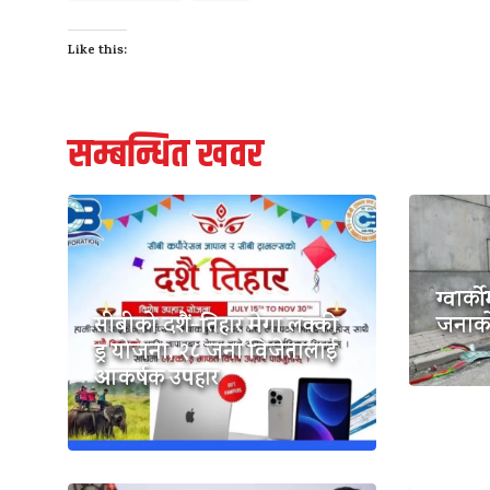
Like this:
सम्बन्धित खवर
ग्वार्क
जनाको 
सीबीको दशैं-तिहार मेगा लक्की
ड्र योजना, २८ जना विजेतालाई
आकर्षक उपहार