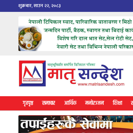
Skip
शुक्रबार, साउन २२, २०८३
to
content
गृहपृष्ठ
समाचार
आर्थिक
मनोरञ्जन
शिक्षा
स