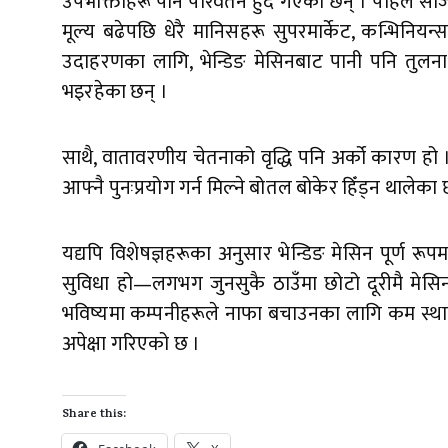
उपभोक्ताहरू पनि परिवर्तन हुँदै गएका छन् । पहिले सजि
मूल्य बढेपछि धेरै मानिसहरू सुपरमार्केट, कन्भिनियन
उदाहरणका लागि, भेन्डिङ मेसिनबाट पानी पनि तुलनात
भइरहेका छन् ।
साथै, वातावरणीय चेतनाको वृद्धि पनि अर्को कारण हो 
आफ्नै पुनःप्रयोग गर्न मिल्ने बोतल बोकेर हिँड्न थालेक
यद्यपि विशेषज्ञहरूका अनुसार भेन्डिङ मेसिन पूर्ण र
सुविधा हो—लगभग जुनसुकै ठाउँमा छोटो दूरीमै मेसिन भ
भविष्यमा कम्पनीहरूले नाफा बचाउनका लागि कम स्थानमा, ब
अपेक्षा गरिएको छ ।
Share this: