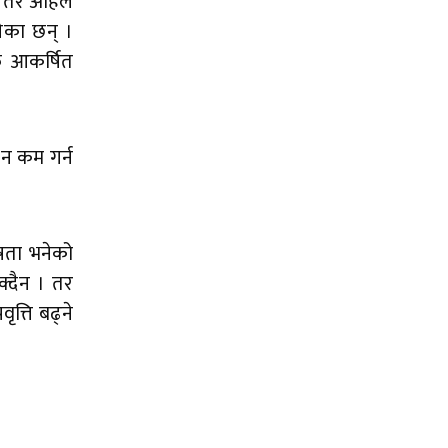
, तर अहिले
लेका छन् ।
फ आकर्षित
ान कम गर्न
ेषता भनेको
क्दैन । तर
त्ति बढ्ने