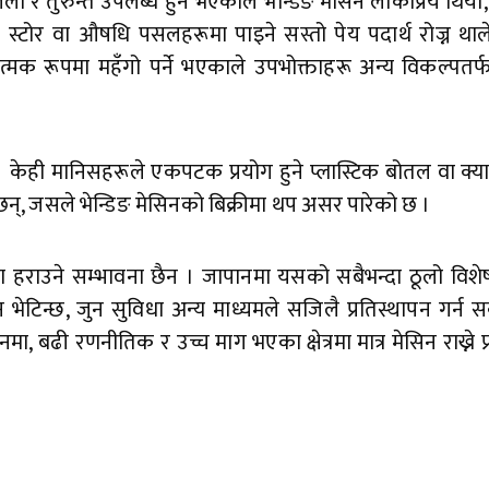
लो र तुरुन्त उपलब्ध हुने भएकाले भेन्डिङ मेसिन लोकप्रिय थियो
्स स्टोर वा औषधि पसलहरूमा पाइने सस्तो पेय पदार्थ रोज्न था
्मक रूपमा महँगो पर्ने भएकाले उपभोक्ताहरू अन्य विकल्पतर्
। केही मानिसहरूले एकपटक प्रयोग हुने प्लास्टिक बोतल वा क्य
ा छन्, जसले भेन्डिङ मेसिनको बिक्रीमा थप असर पारेको छ ।
ूपमा हराउने सम्भावना छैन । जापानमा यसको सबैभन्दा ठूलो विश
ेटिन्छ, जुन सुविधा अन्य माध्यमले सजिलै प्रतिस्थापन गर्न स
ढी रणनीतिक र उच्च माग भएका क्षेत्रमा मात्र मेसिन राख्ने प्रवृ