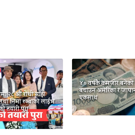
४० वर्षकै कमजोर बनेको 
बचाउन अमेरिका र जापा
मा २८ औं रोधी साँझ
एकसाथ
तथा निमा रुम्बाको लाईभ
टको तयारी पुरा