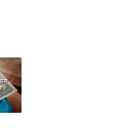
येन
न