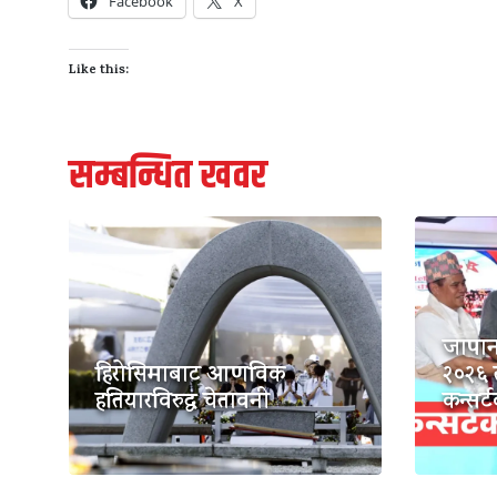
Facebook
X
Like this:
सम्बन्धित खवर
जापान
हिरोसिमाबाट आणविक
२०२६ 
हतियारविरुद्ध चेतावनी
कन्सर्