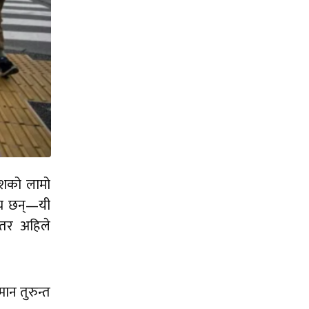
देशको लामो
्य छन्‌—यी
। तर अहिले
ान तुरुन्त