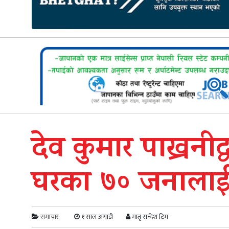
देव कुमार पाख्रनीद
घरका ७० जनालाई
समाचार
१ साल अगाडी
मातृ सन्देश टिम