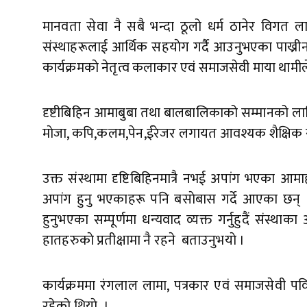
मानवता सेवा नै सबै भन्दा ठूलो धर्म ठानेर विगत ल
संस्थाहरूलाई आर्थिक सहयाेग गर्दै आउनुभएका पाख्री
कार्यक्रमकाे नेतृत्व कलाकार एवं समाजसेवी माया थामील
दृष्टीबिहिन आमाबुबा तथा बालबालिकाको सम्मानको लाग
माेजा, कपि,कलम,पेन,ईरेजर लगायत आवश्यक शैक्षिक स
उक्त संस्थामा दृष्टिबिहिनमात्रै नभई अपांग भएका आम
अपांग हुनु भएकाहरू पनि बसाेबास गर्दे आएका छन् । स
हुनुभएका सम्पूर्णमा धन्यवाद व्यक्त गर्नुहुदैं सं
हातहरुकाे प्रतीक्षामा नै रहने बताउनुभयाे ।
कार्यक्रममा रंगलाल लामा, पत्रकार एवं समाजसेवी पवित्र
रहेकाे थियाे ।