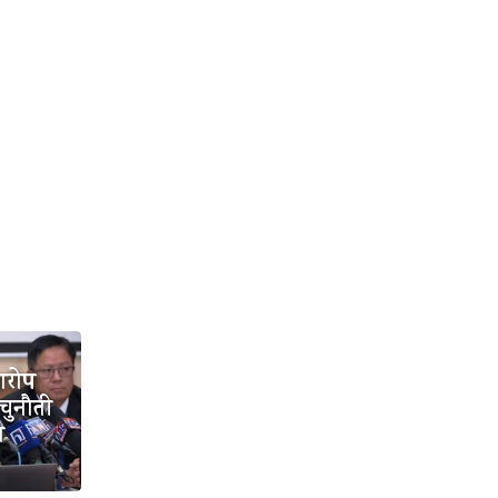
आरोप
 चुनौती
ा