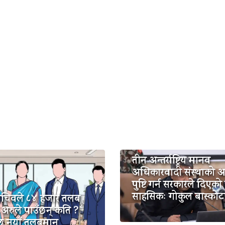
तीन अन्तर्राष्ट्रिय मानव
अधिकारवादी संस्थाको 
पुष्टि गर्न सरकारले दिएको
साहसिकः गोकुल बास्कोट
सचिवले ८४ हजार तलब
 अरुले पाउँछन् कति ?
 छ नयाँ तलबमान