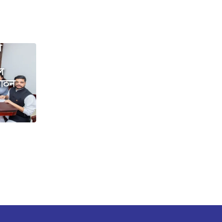
ी
डल
 गठन