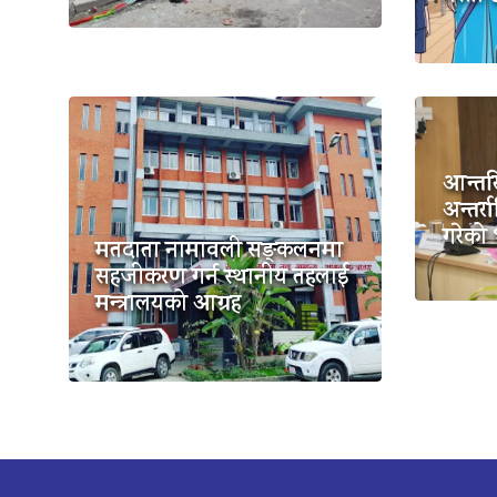
आन्तर
अन्तर्रा
गरेको 
मतदाता नामावली सङ्कलनमा
सहजीकरण गर्न स्थानीय तहलाई
मन्त्रालयको आग्रह