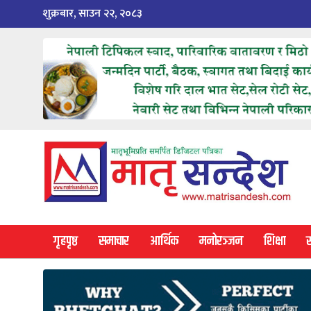
Skip
शुक्रबार, साउन २२, २०८३
to
content
गृहपृष्ठ
समाचार
आर्थिक
मनोरञ्जन
शिक्षा
स