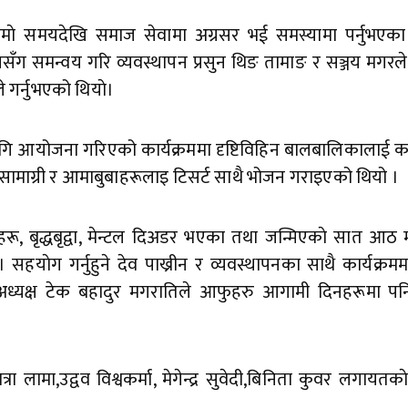
ामाे समयदेखि समाज सेवामा अग्रसर भई समस्यामा पर्नुभएका व
नसँग समन्वय गरि व्यवस्थापन प्रसुन थिङ तामाङ र सञ्जय मगरले
े गर्नुभएको थियाे।
ि आयोजना गरिएको कार्यक्रममा दृष्टिविहिन बालबालिकालाई कपड
ामाग्री र आमाबुबाहरूलाइ टिसर्ट साथै भोजन गराइएको थियो ।
ाहरू, बृद्धबृद्वा, मेन्टल दिअडर भएका तथा जन्मिएकाे सात आठ 
हयाेग गर्नुहुने देव पाख्रीन र व्यवस्थापनका साथै कार्यक्रम
स्थाका अध्यक्ष टेक बहादुर मगरातिले आफुहरु आगामी दिनहरूमा 
ा लामा,उद्वव विश्वकर्मा, मेगेन्द्र सुवेदी,बिनिता कुवर लगायतका