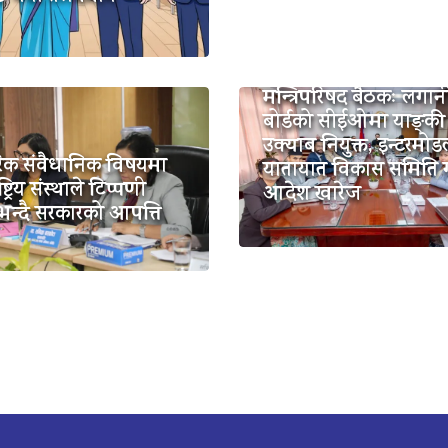
मन्त्रिपरिषद बैठकः लगान
बोर्डको सीईओमा याङ्की
उक्याब नियुक्त, इन्टरमो
िक संवैधानिक विषयमा
यातायात विकास समिति
ष्ट्रिय संस्थाले टिप्पणी
आदेश खारेज
भन्दै सरकारको आपत्ति