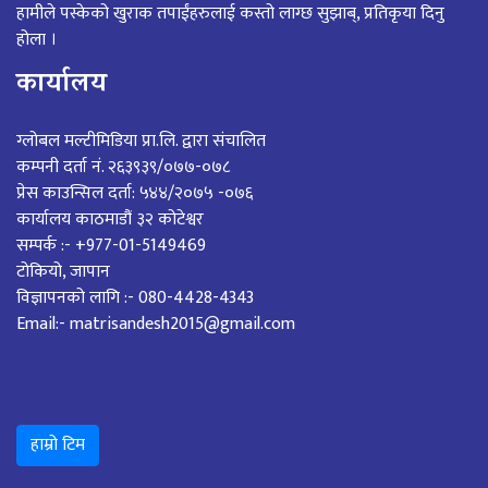
हामीले पस्केको खुराक तपाईंहरुलाई कस्तो लाग्छ सुझाब्, प्रतिकृया दिनु
होला ।
कार्यालय
ग्लोबल मल्टीमिडिया प्रा.लि. द्वारा संचालित
कम्पनी दर्ता नं. २६३९३९/०७७-०७८
प्रेस काउन्सिल दर्ता: ५४४/२०७५ -०७६
कार्यालय काठमाडौं ३२ कोटेश्वर
सम्पर्क :- +977-01-5149469
टोकियो, जापान
विज्ञापनको लागि :- 080-4428-4343
Email:- matrisandesh2015@gmail.com
हाम्रो टिम