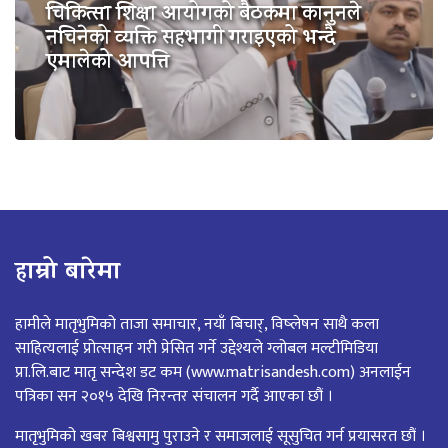
चिकित्सा शिक्षा आयोगको बैठकमा कानुनले
नचिनेको व्यक्ति सहभागी गराइएको भन्दै
एमालेको आपत्ति
हाम्रो बारेमा
हामीले मातृभुमिको ताजा समाचार, नयाँ बिचार्, विष्लेषन साथै कला
साहित्यलाई प्रोत्साहन गरी प्रेसित गर्ने उद्देश्यले ग्लोबल मल्टीमिडिया
प्रा.लि.बाट मातृ सन्देश डट कम (www.matrisandesh.com) अनलाईन
पत्रिका सन २०१५ देखि निरन्तर संचालन गर्दै आएका छौं ।
मातृभुमिको खबर बिश्वसामु पुराउने र समाजलाई सूसुचित गर्न प्रयासरत छौं ।