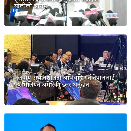
ओलीको आरोप
जलवायु उत्थानशीलता अभिवृद्धि गर्न नेपाललाई
८.५ मिलियन अमेरिकी डलर अनुदान