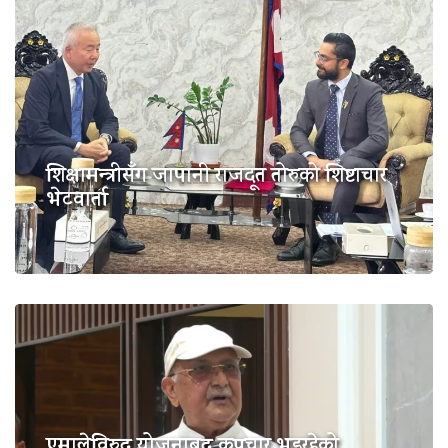
शिक्षामन्त्रीसँग जापानी राजदूत तोरुको शिष्टाचार
भेटवार्ता
एमालेविरुद्ध योजनाबद्ध कुप्रचार भइरहेको