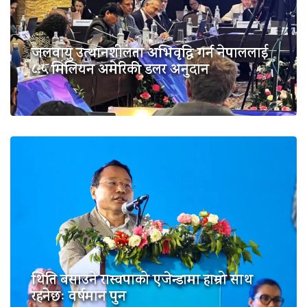
जलवायु उत्थानशीलता अभिवृद्धि गर्न नेपाललाई
८.५ मिलियन अमेरिकी डलर अनुदान
थिति बसाउने रास्वपाको एजेन्डामा हाम्रो साथ
रहनेछः वर्षमान पुन