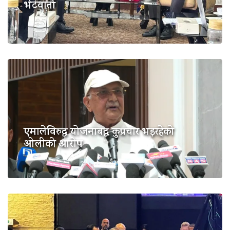
भेटवार्ता
एमालेविरुद्ध योजनाबद्ध कुप्रचार भइरहेको
ओलीको आरोप