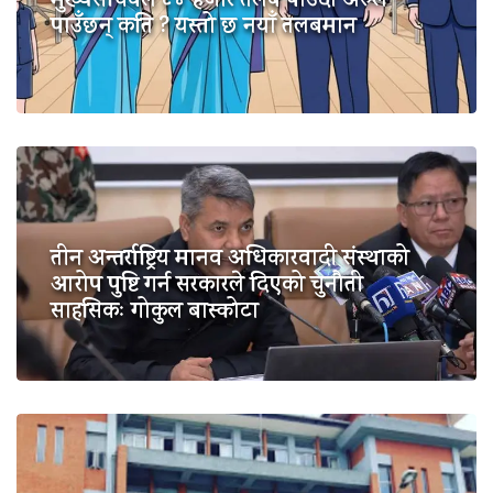
मुख्यसचिवले ८४ हजार तलब पाउँदा अरुले
पाउँछन् कति ? यस्तो छ नयाँ तलबमान
तीन अन्तर्राष्ट्रिय मानव अधिकारवादी संस्थाको
आरोप पुष्टि गर्न सरकारले दिएको चुनौती
साहसिकः गोकुल बास्कोटा