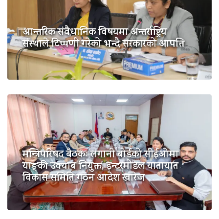
आन्तरिक संवैधानिक विषयमा अन्तर्राष्ट्रिय
संस्थाले टिप्पणी गरेको भन्दै सरकारको आपत्ति
मन्त्रिपरिषद बैठकः लगानी बोर्डको सीईओमा
याङ्की उक्याब नियुक्त, इन्टरमोडल यातायात
विकास समिति गठन आदेश खारेज