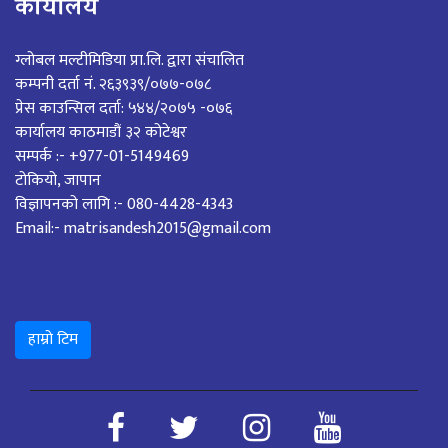
कार्यालय
ग्लोबल मल्टीमिडिया प्रा.लि. द्वारा संचालित
कम्पनी दर्ता नं. २६३९३९/०७७-०७८
प्रेस काउन्सिल दर्ता: ५४४/२०७५ -०७६
कार्यालय काठमाडौं ३२ कोटेश्वर
सम्पर्क :- +977-01-5149469
टोकियो, जापान
विज्ञापनको लागि :- 080-4428-4343
Email:- matrisandesh2015@gmail.com
हाम्रो टिम