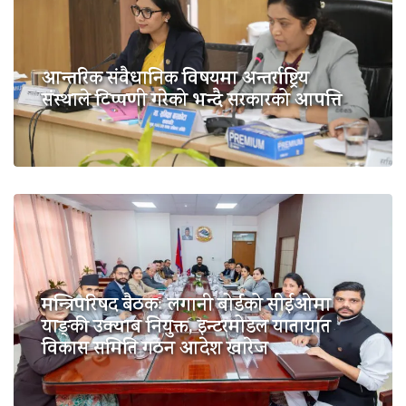
आन्तरिक संवैधानिक विषयमा अन्तर्राष्ट्रिय
संस्थाले टिप्पणी गरेको भन्दै सरकारको आपत्ति
मन्त्रिपरिषद बैठकः लगानी बोर्डको सीईओमा
याङ्की उक्याब नियुक्त, इन्टरमोडल यातायात
विकास समिति गठन आदेश खारेज