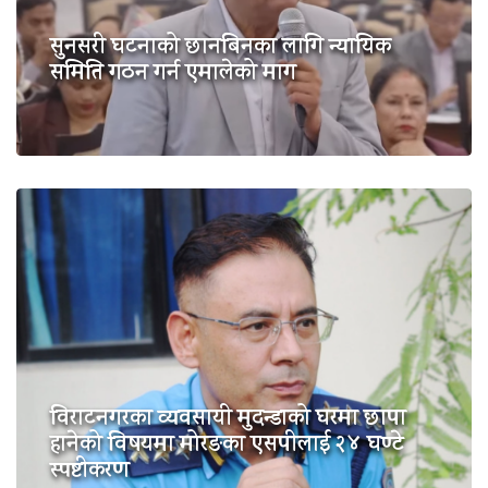
सुनसरी घटनाको छानबिनका लागि न्यायिक
समिति गठन गर्न एमालेको माग
विराटनगरका व्यवसायी मुदन्डाको घरमा छापा
हानेको विषयमा मोरङका एसपीलाई २४ घण्टे
स्पष्टीकरण