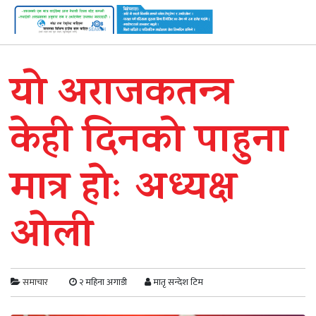
यो अराजकतन्त्र
केही दिनको पाहुना
मात्र होः अध्यक्ष
ओली
समाचार
२ महिना अगाडी
मातृ सन्देश टिम