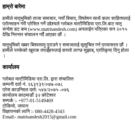
हाम्रो बारेमा
हामीले मातृभुमिको ताजा समाचार, नयाँ बिचार्, विष्लेषन साथै कला साहित्यलाई
प्रोत्साहन गरी प्रेसित गर्ने उद्देश्यले ग्लोबल मल्टीमिडिया प्रा.लि.बाट मातृ
सन्देश डट कम (www.matrisandesh.com) अनलाईन पत्रिका सन २०१५
देखि निरन्तर संचालन गर्दै आएका छौं ।
मातृभुमिको खबर बिश्वसामु पुराउने र समाजलाई सूसुचित गर्न प्रयासरत छौं ।
हामीले पस्केको खुराक तपाईंहरुलाई कस्तो लाग्छ सुझाब्, प्रतिकृया दिनु होला
।
कार्यालय
ग्लोबल मल्टीमिडिया प्रा.लि. द्वारा संचालित
कम्पनी दर्ता नं. २६३९३९/०७७-०७८
प्रेस काउन्सिल दर्ता: ५४४/२०७५ -०७६
कार्यालय काठमाडौं ३२ कोटेश्वर
सम्पर्क :- +977-01-5149469
टोकियो, जापान
विज्ञापनको लागि :- 080-4428-4343
Email:- matrisandesh2015@gmail.com