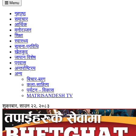
Menu
गृहपृष्ठ
समाचार
आर्थिक
मनोरञ्जन
शिक्षा
स्वास्थ्य
सूचना-प्रविधि
खेलकुद
जापान विशेष
प्रवास
अन्तर्राष्ट्रिय
अन्य
बिचार-ब्लग
कला-साहित्य
पर्यटन – विकास
MATRISANDESH TV
शुक्रबार, साउन २२, २०८३