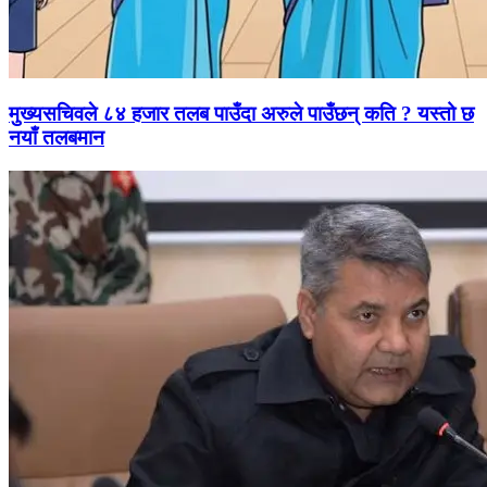
मुख्यसचिवले ८४ हजार तलब पाउँदा अरुले पाउँछन् कति ? यस्तो छ
नयाँ तलबमान