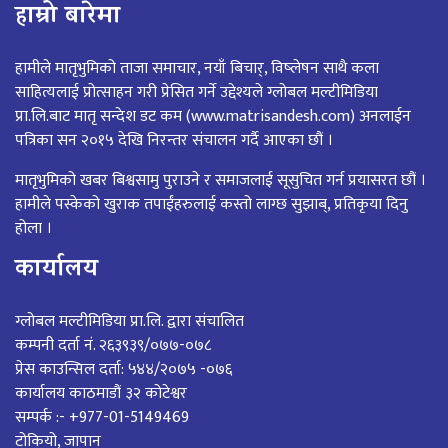
हाम्रो बारेमा
हामीले मातृभुमिको ताजा समाचार, नयाँ बिचार्, विष्लेषन साथै कला
साहित्यलाई प्रोत्साहन गरी प्रेसित गर्ने उद्देश्यले ग्लोबल मल्टीमिडिया
प्रा.लि.बाट मातृ सन्देश डट कम (www.matrisandesh.com) अनलाईन
पत्रिका सन २०१५ देखि निरन्तर संचालन गर्दै आएका छौं ।
मातृभुमिको खबर बिश्वसामु पुराउने र समाजलाई सूसुचित गर्न प्रयासरत छौं ।
हामीले पस्केको खुराक तपाईंहरुलाई कस्तो लाग्छ सुझाब्, प्रतिकृया दिनु
होला ।
कार्यालय
ग्लोबल मल्टीमिडिया प्रा.लि. द्वारा संचालित
कम्पनी दर्ता नं. २६३९३९/०७७-०७८
प्रेस काउन्सिल दर्ता: ५४४/२०७५ -०७६
कार्यालय काठमाडौं ३२ कोटेश्वर
सम्पर्क :- +977-01-5149469
टोकियो, जापान