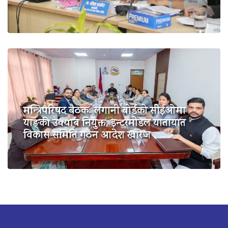
मन्त्रिपरिषद बैठकः लगानी बोर्डको सीईओमा
याङ्की उक्याब नियुक्त, इन्टरमोडल यातायात
विकास समिति गठन आदेश खारेज