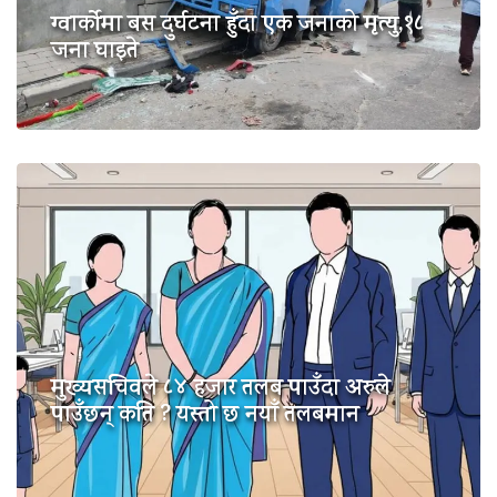
ग्वार्कोमा बस दुर्घटना हुँदा एक जनाको मृत्यु,१८
जना घाइते
मुख्यसचिवले ८४ हजार तलब पाउँदा अरुले
पाउँछन् कति ? यस्तो छ नयाँ तलबमान