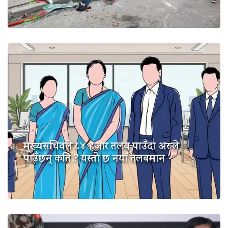
मुख्यसचिवले ८४ हजार तलब पाउँदा अरुले
पाउँछन् कति ? यस्तो छ नयाँ तलबमान