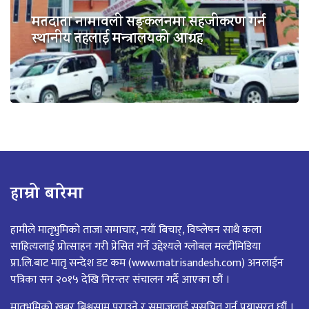
मतदाता नामावली सङ्कलनमा सहजीकरण गर्न
स्थानीय तहलाई मन्त्रालयको आग्रह
हाम्रो बारेमा
हामीले मातृभुमिको ताजा समाचार, नयाँ बिचार्, विष्लेषन साथै कला
साहित्यलाई प्रोत्साहन गरी प्रेसित गर्ने उद्देश्यले ग्लोबल मल्टीमिडिया
प्रा.लि.बाट मातृ सन्देश डट कम (www.matrisandesh.com) अनलाईन
पत्रिका सन २०१५ देखि निरन्तर संचालन गर्दै आएका छौं ।
मातृभुमिको खबर बिश्वसामु पुराउने र समाजलाई सूसुचित गर्न प्रयासरत छौं ।