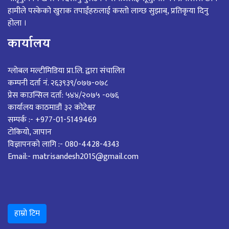
हामीले पस्केको खुराक तपाईंहरुलाई कस्तो लाग्छ सुझाब्, प्रतिकृया दिनु
होला ।
कार्यालय
ग्लोबल मल्टीमिडिया प्रा.लि. द्वारा संचालित
कम्पनी दर्ता नं. २६३९३९/०७७-०७८
प्रेस काउन्सिल दर्ता: ५४४/२०७५ -०७६
कार्यालय काठमाडौं ३२ कोटेश्वर
सम्पर्क :- +977-01-5149469
टोकियो, जापान
विज्ञापनको लागि :- 080-4428-4343
Email:- matrisandesh2015@gmail.com
हाम्रो टिम