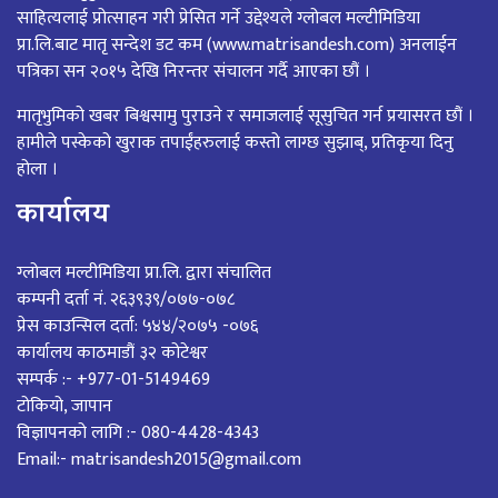
साहित्यलाई प्रोत्साहन गरी प्रेसित गर्ने उद्देश्यले ग्लोबल मल्टीमिडिया
प्रा.लि.बाट मातृ सन्देश डट कम (www.matrisandesh.com) अनलाईन
पत्रिका सन २०१५ देखि निरन्तर संचालन गर्दै आएका छौं ।
मातृभुमिको खबर बिश्वसामु पुराउने र समाजलाई सूसुचित गर्न प्रयासरत छौं ।
हामीले पस्केको खुराक तपाईंहरुलाई कस्तो लाग्छ सुझाब्, प्रतिकृया दिनु
होला ।
कार्यालय
ग्लोबल मल्टीमिडिया प्रा.लि. द्वारा संचालित
कम्पनी दर्ता नं. २६३९३९/०७७-०७८
प्रेस काउन्सिल दर्ता: ५४४/२०७५ -०७६
कार्यालय काठमाडौं ३२ कोटेश्वर
सम्पर्क :- +977-01-5149469
टोकियो, जापान
विज्ञापनको लागि :- 080-4428-4343
Email:- matrisandesh2015@gmail.com