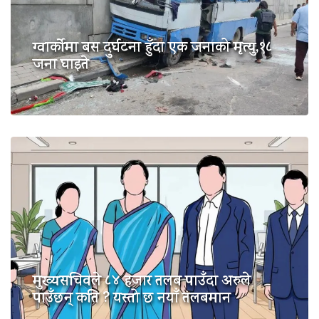
ग्वार्कोमा बस दुर्घटना हुँदा एक जनाको मृत्यु,१८
जना घाइते
मुख्यसचिवले ८४ हजार तलब पाउँदा अरुले
पाउँछन् कति ? यस्तो छ नयाँ तलबमान