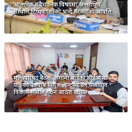
आन्तरिक संवैधानिक विषयमा अन्तर्राष्ट्रिय
संस्थाले टिप्पणी गरेको भन्दै सरकारको आपत्ति
मन्त्रिपरिषद बैठकः लगानी बोर्डको सीईओमा
याङ्की उक्याब नियुक्त, इन्टरमोडल यातायात
विकास समिति गठन आदेश खारेज