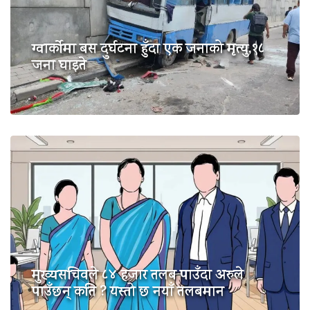
ग्वार्कोमा बस दुर्घटना हुँदा एक जनाको मृत्यु,१८
जना घाइते
मुख्यसचिवले ८४ हजार तलब पाउँदा अरुले
पाउँछन् कति ? यस्तो छ नयाँ तलबमान