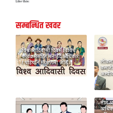
Like this:
सम्बन्धित खवर
विश्व आदिवासी दिवस विविध
कार्यक्रमसहित मनाइँदै,अधिकार
लोकतान
र पहिचान संरक्षणमा जोड
कमजोर 
अस्वीका
तीन अन्
अधिका