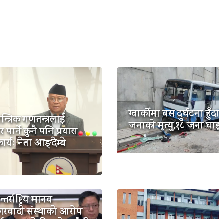
ग्वार्कोमा बस दुर्घटना हुँ
्त्रिक गणतन्त्रलाई
जनाको मृत्यु,१८ जना घाइ
पार्ने कुनै पनि प्रयास
र्यः नेता आङ्देम्बे
तर्राष्ट्रिय मानव
रवादी संस्थाको आरोप