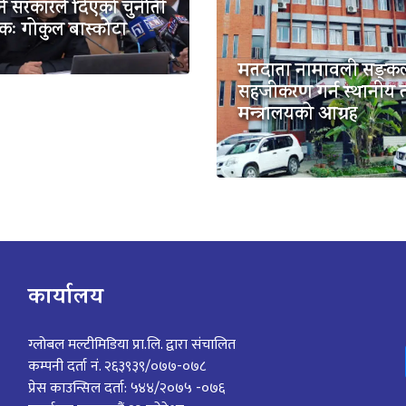
 गर्न सरकारले दिएको चुनौती
कः गोकुल बास्कोटा
मतदाता नामावली सङ्क
सहजीकरण गर्न स्थानीय 
मन्त्रालयको आग्रह
कार्यालय
ग्लोबल मल्टीमिडिया प्रा.लि. द्वारा संचालित
कम्पनी दर्ता नं. २६३९३९/०७७-०७८
प्रेस काउन्सिल दर्ता: ५४४/२०७५ -०७६