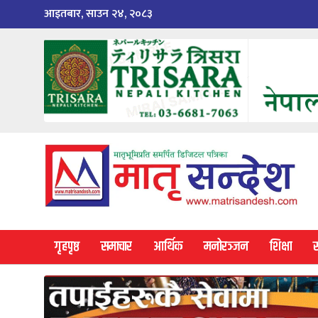
Skip
आइतबार, साउन २४, २०८३
to
content
गृहपृष्ठ
समाचार
आर्थिक
मनोरञ्जन
शिक्षा
स