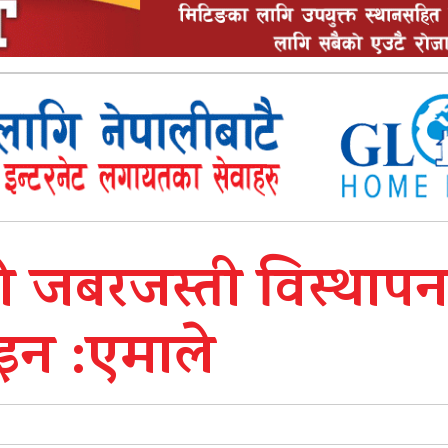
ो जबरजस्ती विस्थाप
इन :एमाले