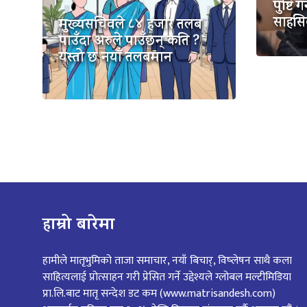
पुष्टि
साहसि
मुख्यसचिवले ८४ हजार तलब
पाउँदा अरुले पाउँछन् कति ?
यस्तो छ नयाँ तलबमान
हाम्रो बारेमा
हामीले मातृभुमिको ताजा समाचार, नयाँ बिचार्, विष्लेषन साथै कला
साहित्यलाई प्रोत्साहन गरी प्रेसित गर्ने उद्देश्यले ग्लोबल मल्टीमिडिया
प्रा.लि.बाट मातृ सन्देश डट कम (www.matrisandesh.com)