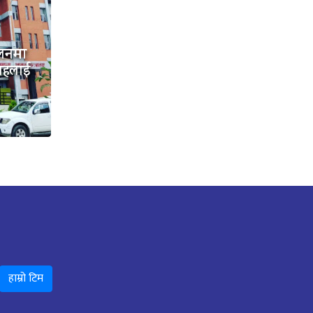
लनमा
तहलाई
हाम्रो टिम