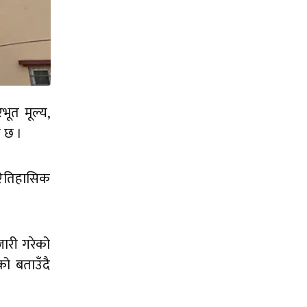
ूत मूल्य,
ो छ ।
र ऐतिहासिक
जारी गरेको
ो बताउँदै