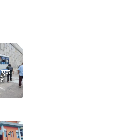
दा एक
ते