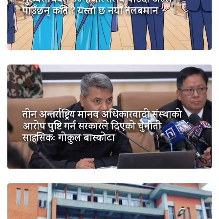
मुख्यसचिवले ८४ हजार तलब पाउँदा अरुले
पाउँछन् कति ? यस्तो छ नयाँ तलबमान
तीन अन्तर्राष्ट्रिय मानव अधिकारवादी संस्थाको
आरोप पुष्टि गर्न सरकारले दिएको चुनौती
साहसिकः गोकुल बास्कोटा