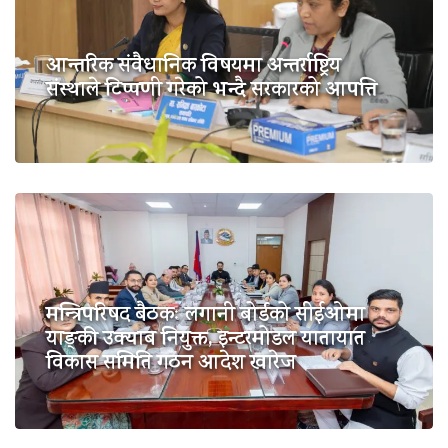
आन्तरिक संवैधानिक विषयमा अन्तर्राष्ट्रिय
संस्थाले टिप्पणी गरेको भन्दै सरकारको आपत्ति
मन्त्रिपरिषद बैठकः लगानी बोर्डको सीईओमा
याङ्की उक्याब नियुक्त, इन्टरमोडल यातायात
विकास समिति गठन आदेश खारेज