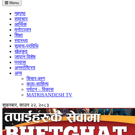
Menu
गृहपृष्ठ
समाचार
आर्थिक
मनोरञ्जन
शिक्षा
स्वास्थ्य
सूचना-प्रविधि
खेलकुद
जापान विशेष
प्रवास
अन्तर्राष्ट्रिय
अन्य
बिचार-ब्लग
कला-साहित्य
पर्यटन – विकास
MATRISANDESH TV
शुक्रबार, साउन २२, २०८३