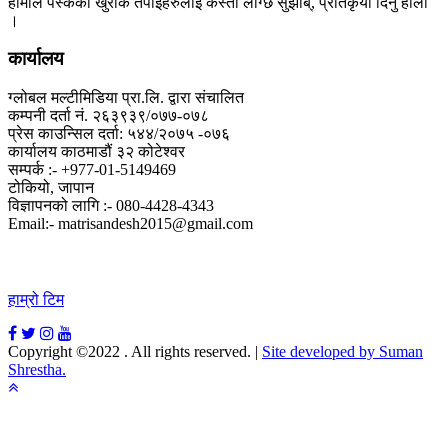
हामीले पस्केको खुराक तपाईंहरुलाई कस्तो लाग्छ सुझाब्, प्रतिकृया दिनु होला
।
कार्यालय
ग्लोबल मल्टीमिडिया प्रा.लि. द्वारा संचालित
कम्पनी दर्ता नं. २६३९३९/०७७-०७८
प्रेस काउन्सिल दर्ता: ५४४/२०७५ -०७६
कार्यालय काठमाडौं ३२ कोटेश्वर
सम्पर्क :- +977-01-5149469
टोकियो, जापान
विज्ञापनको लागि :- 080-4428-4343
Email:- matrisandesh2015@gmail.com
हाम्रो टिम
Copyright ©2022 . All rights reserved.
|
Site developed by Suman
Shrestha.