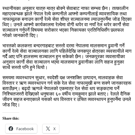
स्थानीयका अनुसार यात्रु मात्र बोक्ने सेवाबाट नाफा सम्भव छैन। तत्कालीन
महाप्रबन्धक झाले नेपाल रेल्वे कम्पनीले आफ्नो कम्पनीलाई व्यावसायिक तथा
नाफामूलक बनाउन कार्गो रेल्वे सेवा शीघ्र सञ्चालनमा ल्याउनुपर्नेमा जोड दिएका
थिए। उनले आफ्नो कार्यकालमा रेल्वेमा वोगी थपेर वा नयाँ रेल थपेर कार्गो सेवा
सञ्चालन गर्नुपर्ने विषयमा सरोकार भएका निकायका प्रतिनिधिसँग छलफल
गरेको जानकारी दिए।
भारतको कलकत्ता बन्दरगाहबाट सस्तो दरमा नेपालमा मालसमान ढुवानी गर्ने
कार्गो रेल्वे सेवा सञ्चालनका लागि पहिलेदेखि जनकपुर क्षेत्रका व्यवसायीले माग
गर्दै आए पनि हालसम्म सञ्चालन हुन सकेको छैन। जनकपुरका व्यवसायीका
अनुसार कार्गो सेवा सञ्चालन भएमा मालसमान ढुवानीका लागि सहज हुनुका
साथै सस्तो पनि हुने थियो।
समयमा व्यवस्थापन सुधार, स्वदेशी दक्ष जनशक्ति उत्पादन, मालवाहक सेवा
विस्तार र ऋण व्यवस्थापन गर्न सके रेल सेवा नाफामुखी बन्न सक्ने जानकारहरू
बताउँछन्। बढ्दो ऋणले नेपालको एकमात्र रेल सेवा थप सङ्कटमा पर्ने
निश्चितजस्तै देखिएको धनुषाका ६० वर्षीय रामकुमार झाले बताए। रेलले दैनिक
जीवन सहज बनाएकाले यसको थप विस्तार र उचित व्यवस्थापन हुनुपर्नेमा उनले
जोड दिए।
Share this:
Facebook
X