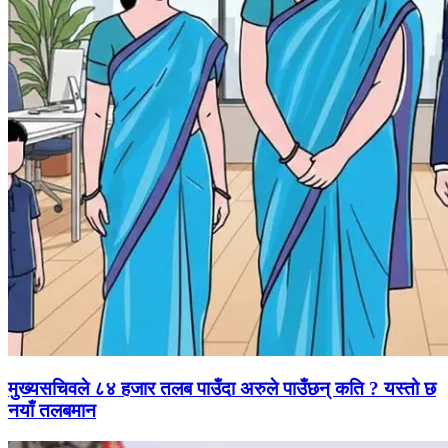
मुख्यसचिवले ८४ हजार तलब पाउँदा अरुले पाउँछन् कति ? यस्तो छ
नयाँ तलबमान