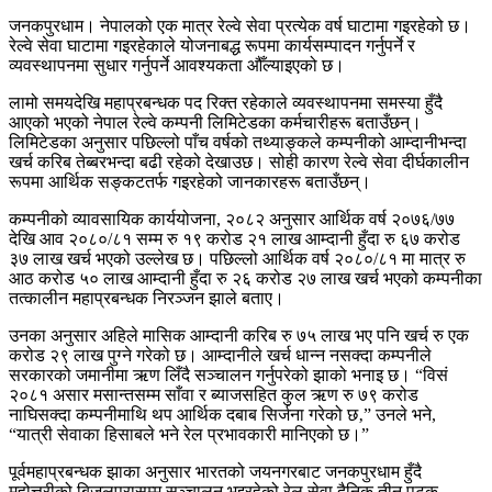
जनकपुरधाम। नेपालको एक मात्र रेल्वे सेवा प्रत्येक वर्ष घाटामा गइरहेको छ।
रेल्वे सेवा घाटामा गइरहेकाले योजनाबद्ध रूपमा कार्यसम्पादन गर्नुपर्ने र
व्यवस्थापनमा सुधार गर्नुपर्ने आवश्यकता औँल्याइएको छ।
लामो समयदेखि महाप्रबन्धक पद रिक्त रहेकाले व्यवस्थापनमा समस्या हुँदै
आएको भएको नेपाल रेल्वे कम्पनी लिमिटेडका कर्मचारीहरू बताउँछन्।
लिमिटेडका अनुसार पछिल्लो पाँच वर्षको तथ्याङ्कले कम्पनीको आम्दानीभन्दा
खर्च करिब तेब्बरभन्दा बढी रहेको देखाउछ। सोही कारण रेल्वे सेवा दीर्घकालीन
रूपमा आर्थिक सङ्कटतर्फ गइरहेको जानकारहरू बताउँछन्।
कम्पनीको व्यावसायिक कार्ययोजना, २०८२ अनुसार आर्थिक वर्ष २०७६/७७
देखि आव २०८०/८१ सम्म रु १९ करोड २१ लाख आम्दानी हुँदा रु ६७ करोड
३७ लाख खर्च भएको उल्लेख छ। पछिल्लो आर्थिक वर्ष २०८०/८१ मा मात्र रु
आठ करोड ५० लाख आम्दानी हुँदा रु २६ करोड २७ लाख खर्च भएको कम्पनीका
तत्कालीन महाप्रबन्धक निरञ्जन झाले बताए।
उनका अनुसार अहिले मासिक आम्दानी करिब रु ७५ लाख भए पनि खर्च रु एक
करोड २९ लाख पुग्ने गरेको छ। आम्दानीले खर्च धान्न नसक्दा कम्पनीले
सरकारको जमानीमा ऋण लिँदै सञ्चालन गर्नुपरेको झाको भनाइ छ। “विसं
२०८१ असार मसान्तसम्म साँवा र ब्याजसहित कुल ऋण रु ७९ करोड
नाघिसक्दा कम्पनीमाथि थप आर्थिक दबाब सिर्जना गरेको छ‚” उनले भने,
“यात्री सेवाका हिसाबले भने रेल प्रभावकारी मानिएको छ।”
पूर्वमहाप्रबन्धक झाका अनुसार भारतको जयनगरबाट जनकपुरधाम हुँदै
महोत्तरीको बिजलपुरासम्म सञ्चालन भइरहेको रेल सेवा दैनिक तीन पटक