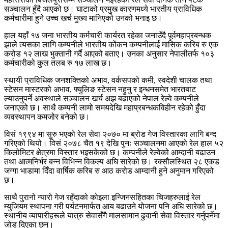
सञ्चालन हुँदै आएको छ। घाटाको प्रमुख कारणमध्ये भारतीय प्राविधिक
कर्मचारीमा हुने उच्च खर्च मुख्य मानिएको उनको भनाइ छ।
हाल यहाँ १७ जना भारतीय कर्मचारी कार्यरत रहेका जनाउँदै पूर्वमहाप्रबन्धक
झाले त्यसका लागि कम्पनीले भारतीय कोंकन कम्पनीलाई मासिक करिब रु एक
करोड १२ लाख भुक्तानी गर्दै आएको बताए। उनका अनुसार नेपालीतर्फ १०३
कर्मचारीको कुल तलब रु १७ लाख छ।
स्थायी प्राविधिक जनशक्तिको अभाव, वर्कसपको कमी, स्वदेशी चालक तथा
स्टेसन मास्टरको अभाव, फ्युलिङ स्टेसन नहुनु र इन्धनसमेत भारतबाट
ल्याउनुपर्ने अवस्थाले सञ्चालन खर्च अझ बढाएको नेपाल रेल्वे कम्पनीले
जनाएको छ। साथै कम्पनी लामो समयदेखि महाप्रबन्धकविहीन रहेको हुँदा
व्यवस्थापन कमजोर बनेको छ।
विसं १९९४ मा सुरु भएको रेल सेवा २०७० मा ब्रोड गेज विस्तारका लागि बन्द
गरिएको थियो। विसं २०७८ चैत १९ देखि पुनः सञ्चालनमा आएको रेल हाल ५२
किलोमिटर क्षेत्रमा विस्तार भइसकेको छ। कम्पनीले रेल्वेको आम्दानी बढाउन
तथा आत्मनिर्भर बन्न विभिन्न विकल्प अघि सारेको छ। रक्सौलस्थित २८ एकड
जग्गा भाडामा दिँदा वार्षिक करिब रु आठ करोड आम्दानी हुने अनुमान गरिएको
छ।
साथै पुरानो न्यारो गेज रहँदाको कोइला इन्जिनसहितका चिजहरुलाई रेल
म्युजियम स्थापना गरी पर्यटनमार्फत आय बढाउने योजना पनि अघि सारेको छ।
स्थानीय व्यापारीहरूले यात्रु सेवासँगै मालसामान ढुवानी सेवा विस्तार गर्नुपर्नेमा
जोड दिएका छन्।