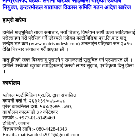
मन्त्रिपरिषद बैठकः लगानी बोर्डको सीईओमा याङ्की उक्याब
नियुक्त, इन्टरमोडल यातायात विकास समिति गठन आदेश खारेज
हाम्रो बारेमा
हामीले मातृभुमिको ताजा समाचार, नयाँ बिचार्, विष्लेषन साथै कला साहित्यलाई
प्रोत्साहन गरी प्रेसित गर्ने उद्देश्यले ग्लोबल मल्टीमिडिया प्रा.लि.बाट मातृ
सन्देश डट कम (www.matrisandesh.com) अनलाईन पत्रिका सन २०१५
देखि निरन्तर संचालन गर्दै आएका छौं ।
मातृभुमिको खबर बिश्वसामु पुराउने र समाजलाई सूसुचित गर्न प्रयासरत छौं ।
हामीले पस्केको खुराक तपाईंहरुलाई कस्तो लाग्छ सुझाब्, प्रतिकृया दिनु होला
।
कार्यालय
ग्लोबल मल्टीमिडिया प्रा.लि. द्वारा संचालित
कम्पनी दर्ता नं. २६३९३९/०७७-०७८
प्रेस काउन्सिल दर्ता: ५४४/२०७५ -०७६
कार्यालय काठमाडौं ३२ कोटेश्वर
सम्पर्क :- +977-01-5149469
टोकियो, जापान
विज्ञापनको लागि :- 080-4428-4343
Email:- matrisandesh2015@gmail.com