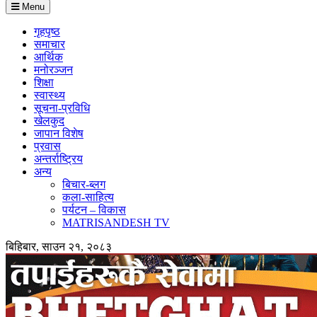
Menu
गृहपृष्ठ
समाचार
आर्थिक
मनोरञ्जन
शिक्षा
स्वास्थ्य
सूचना-प्रविधि
खेलकुद
जापान विशेष
प्रवास
अन्तर्राष्ट्रिय
अन्य
बिचार-ब्लग
कला-साहित्य
पर्यटन – विकास
MATRISANDESH TV
बिहिबार, साउन २१, २०८३