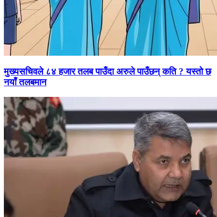
मुख्यसचिवले ८४ हजार तलब पाउँदा अरुले पाउँछन् कति ? यस्तो छ
नयाँ तलबमान