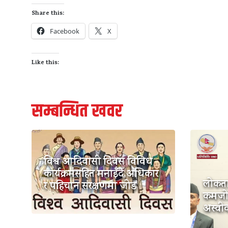
Share this:
Facebook
X
Like this:
सम्बन्धित खवर
विश्व आदिवासी दिवस विविध
कार्यक्रमसहित मनाइँदै,अधिकार
लोकतान
र पहिचान संरक्षणमा जोड
कमजोर 
अस्वीका