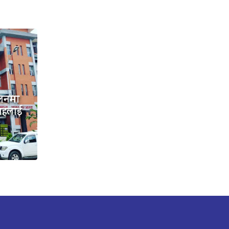
लनमा
तहलाई