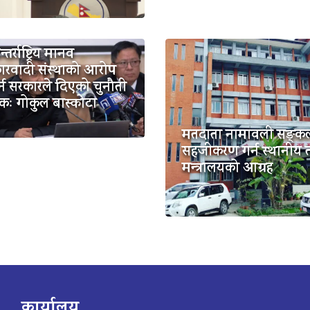
तर्राष्ट्रिय मानव
रवादी संस्थाको आरोप
 गर्न सरकारले दिएको चुनौती
कः गोकुल बास्कोटा
मतदाता नामावली सङ्क
सहजीकरण गर्न स्थानीय 
मन्त्रालयको आग्रह
कार्यालय