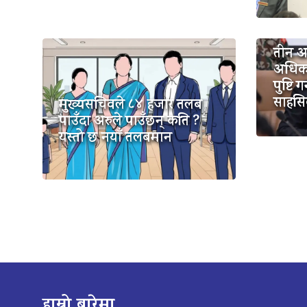
तीन अन्
अधिका
पुष्टि
साहसि
मुख्यसचिवले ८४ हजार तलब
पाउँदा अरुले पाउँछन् कति ?
यस्तो छ नयाँ तलबमान
हाम्रो बारेमा