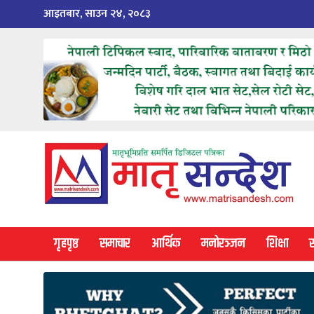
Skip
आइतबार, साउन २४, २०८३
to
content
गृहपृष्ठ
समाचार
आर्थिक
मनोरञ्जन
शिक्षा
स