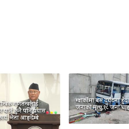
ग्वार्कोमा बस दुर्घटना हुँ
्त्रिक गणतन्त्रलाई
जनाको मृत्यु,१८ जना घाइ
पार्ने कुनै पनि प्रयास
र्यः नेता आङ्देम्बे