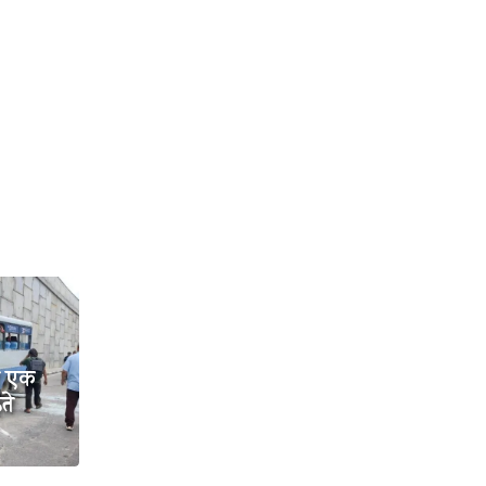
दा एक
ते