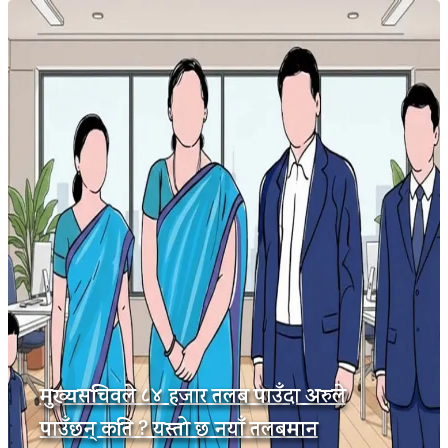
मुख्यसचिवले ८४ हजार तलब पाउँदा अरुले
पाउँछन् कति ? यस्तो छ नयाँ तलबमान