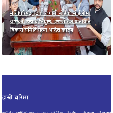
मन्त्रिपरिषद बैठकः लगानी बोर्डको सीईओमा
याङ्की उक्याब नियुक्त, इन्टरमोडल यातायात
विकास समिति गठन आदेश खारेज
हाम्रो बारेमा