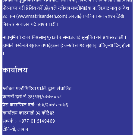
हामीले मातृभुमिको ताजा समाचार, नयाँ बिचार्, विष्लेषन साथै कला साहित्यलाई
प्रोत्साहन गरी प्रेसित गर्ने उद्देश्यले ग्लोबल मल्टीमिडिया प्रा.लि.बाट मातृ सन्देश
डट कम (www.matrisandesh.com) अनलाईन पत्रिका सन २०१५ देखि
निरन्तर संचालन गर्दै आएका छौं ।
मातृभुमिको खबर बिश्वसामु पुराउने र समाजलाई सूसुचित गर्न प्रयासरत छौं ।
हामीले पस्केको खुराक तपाईंहरुलाई कस्तो लाग्छ सुझाब्, प्रतिकृया दिनु होला
।
कार्यालय
ग्लोबल मल्टीमिडिया प्रा.लि. द्वारा संचालित
कम्पनी दर्ता नं. २६३९३९/०७७-०७८
प्रेस काउन्सिल दर्ता: ५४४/२०७५ -०७६
कार्यालय काठमाडौं ३२ कोटेश्वर
सम्पर्क :- +977-01-5149469
टोकियो, जापान