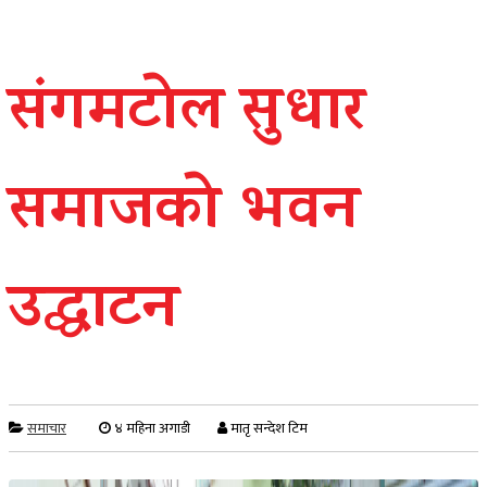
संगमटोल सुधार
समाजको भवन
उद्घाटन
समाचार
४ महिना अगाडी
मातृ सन्देश टिम