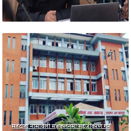
मतदाता नामावली सङ्कलनमा सहजीकरण गर्न