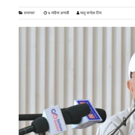
समाचार
४ महिना अगाडी
मातृ सन्देश टिम