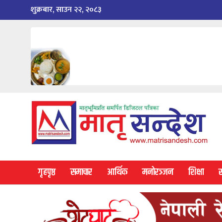
Skip
शुक्रबार, साउन २२, २०८३
to
content
गृहपृष्ठ
समाचार
आर्थिक
मनोरञ्जन
शिक्षा
स