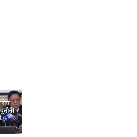
आरोप
 चुनौती
ा