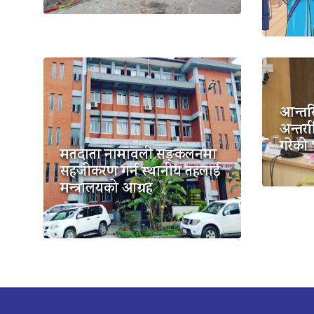
आन्तर
अन्तर्रा
गरेको 
मतदाता नामावली सङ्कलनमा
सहजीकरण गर्न स्थानीय तहलाई
मन्त्रालयको आग्रह