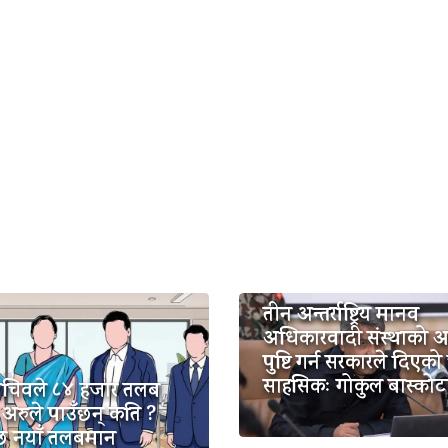
तीन अन्तर्राष्ट्रिय मानव
अधिकारवादी संस्थाको 
पुष्टि गर्न सरकारले दिएको
साहसिकः गोकुल बास्कोट
सचिवले ८४ हजार तलब
 अरुले पाउँछन् कति ?
 छ नयाँ तलबमान