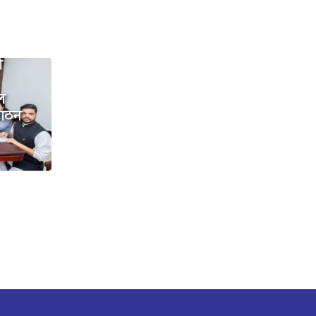
ी
डल
 गठन