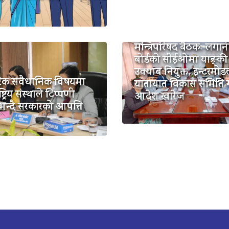
मन्त्रिपरिषद बैठकः लगान
बोर्डको सीईओमा याङ्की
उक्याब नियुक्त, इन्टरमो
िक संवैधानिक विषयमा
यातायात विकास समिति
ष्ट्रिय संस्थाले टिप्पणी
आदेश खारेज
भन्दै सरकारको आपत्ति