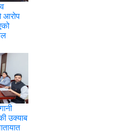
नव
ो आरोप
िएको
ुल
गानी
की उक्याब
यातायात