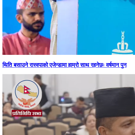
थिति बसाउने रास्वपाको एजेन्डामा हाम्रो साथ रहनेछः वर्षमान पुन