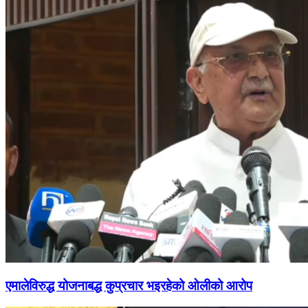
एमालेविरुद्ध योजनाबद्ध कुप्रचार भइरहेको ओलीको आरोप