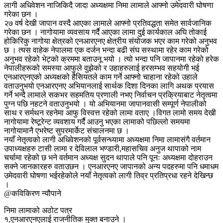
लागी अधिवेशन नाजिकिदै जादा अध्यक्षमा निमा लामाले आफ्नो उमेदवारी घोषणा
गरेका छन ।
२७ वर्ष देखी जापान वस्दै आएका लामाले आफ्नो प्रतिवद्धता समेत सार्वजानिक
गरेका छन । नागोयामा व्यवसाय गर्दै आएका लामा दुई कार्यकाल अघि तोकाई
होकिरिकु नागोया क्षेत्रको एनआरएनए क्षेत्रीय संयोजक भएर काम गरेको अनुभव
छ । त्यस वाहेक नेपालमा एक दर्जन भन्दा बढी संघ सस्थामा रहेर काम गरेको
अनुभव रहेको भेट्को क्रममा बताउनू भयो । त्यो भन्दा पनि जापानमा रहेको हरेक
नेपालीहरूको समस्या आफुले वुझेको र उहाहरुलाई हरसम्भव सहयोगी भई
एनआरएनएको अध्यक्षको हैसियतले काम गर्ने आफ्नो चाहाना रहेको उहाले
वताउनुभयो एनआरएनए अभियानलाई सार्थक दिशा दिनका लागि अथक प्रयास
गर्ने भन्दै लामाले सकभर सहमतिय प्रणाली नभए निर्वाचन प्रक्रियाबाट नेतृत्वमा
पुग्न पछि नहटने वताउनुभयो । यो अभियानमा जापानवासी सम्पूर्ण नेपालीको
साथ र सर्मथन रहनेमा आफु विस्वत्त रहेको लामा वताए ।विगत लामो समय देखी
नागोयामा रेष्टूरेन्ट व्यवशाय गर्दै आउनु भएका लामाको पछिल्लो समयमा
नागोयामानै एभरेष्ट सुपरमार्केट संचालनमा छ ।
नयाँ नेतृत्वको लागी अधिवेशनको पूर्वसन्ध्यामा अध्यक्षमा निमा लामासंगै वर्तमान
उपाध्यक्षहरु टासी लामा र देविलाल भण्डारी,महासचिव अनुज थापाको नाम
चर्चामा रहेको छ भने वर्तमान अध्यक्ष सुदन थापाले पनि पूनः अध्यक्षमा दोहराउन
सक्ने जानकारहरु वताउछन । एनआरएनए जापानको अन्य पदहरुमा पनि धमाधम
उमेदवारी घोषणा भईरहेकोले नयाँ नेतृत्वको लागी तिव्र प्रतिप्रधा रहने देखिन्छ
।
@कविकिरण न्यौपाने
निमा लामाको अठोट पत्र
१,एनआरएनएलाई राजनीतिक मुक्त बनाउने ।