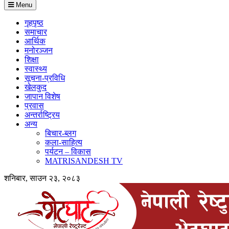
Menu
गृहपृष्ठ
समाचार
आर्थिक
मनोरञ्जन
शिक्षा
स्वास्थ्य
सूचना-प्रविधि
खेलकुद
जापान विशेष
प्रवास
अन्तर्राष्ट्रिय
अन्य
बिचार-ब्लग
कला-साहित्य
पर्यटन – विकास
MATRISANDESH TV
शनिबार, साउन २३, २०८३