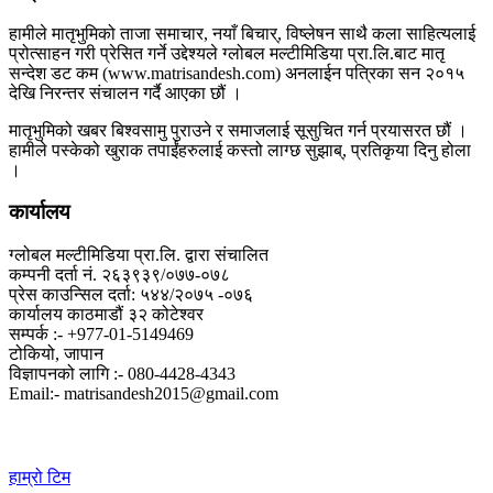
हामीले मातृभुमिको ताजा समाचार, नयाँ बिचार्, विष्लेषन साथै कला साहित्यलाई
प्रोत्साहन गरी प्रेसित गर्ने उद्देश्यले ग्लोबल मल्टीमिडिया प्रा.लि.बाट मातृ
सन्देश डट कम (www.matrisandesh.com) अनलाईन पत्रिका सन २०१५
देखि निरन्तर संचालन गर्दै आएका छौं ।
मातृभुमिको खबर बिश्वसामु पुराउने र समाजलाई सूसुचित गर्न प्रयासरत छौं ।
हामीले पस्केको खुराक तपाईंहरुलाई कस्तो लाग्छ सुझाब्, प्रतिकृया दिनु होला
।
कार्यालय
ग्लोबल मल्टीमिडिया प्रा.लि. द्वारा संचालित
कम्पनी दर्ता नं. २६३९३९/०७७-०७८
प्रेस काउन्सिल दर्ता: ५४४/२०७५ -०७६
कार्यालय काठमाडौं ३२ कोटेश्वर
सम्पर्क :- +977-01-5149469
टोकियो, जापान
विज्ञापनको लागि :- 080-4428-4343
Email:- matrisandesh2015@gmail.com
हाम्रो टिम