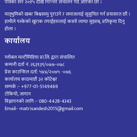
पत्रिका सन २०१५ देखि निरन्तर संचालन गर्दै आएका छौं ।
मातृभुमिको खबर बिश्वसामु पुराउने र समाजलाई सूसुचित गर्न प्रयासरत छौं ।
हामीले पस्केको खुराक तपाईंहरुलाई कस्तो लाग्छ सुझाब्, प्रतिकृया दिनु
होला ।
कार्यालय
ग्लोबल मल्टीमिडिया प्रा.लि. द्वारा संचालित
कम्पनी दर्ता नं. २६३९३९/०७७-०७८
प्रेस काउन्सिल दर्ता: ५४४/२०७५ -०७६
कार्यालय काठमाडौं ३२ कोटेश्वर
सम्पर्क :- +977-01-5149469
टोकियो, जापान
विज्ञापनको लागि :- 080-4428-4343
Email:- matrisandesh2015@gmail.com