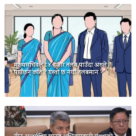
मुख्यसचिवले ८४ हजार तलब पाउँदा अरुले
पाउँछन् कति ? यस्तो छ नयाँ तलबमान