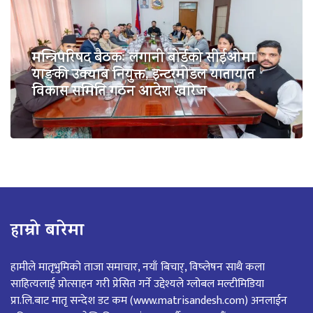
मन्त्रिपरिषद बैठकः लगानी बोर्डको सीईओमा
याङ्की उक्याब नियुक्त, इन्टरमोडल यातायात
विकास समिति गठन आदेश खारेज
हाम्रो बारेमा
हामीले मातृभुमिको ताजा समाचार, नयाँ बिचार्, विष्लेषन साथै कला
साहित्यलाई प्रोत्साहन गरी प्रेसित गर्ने उद्देश्यले ग्लोबल मल्टीमिडिया
प्रा.लि.बाट मातृ सन्देश डट कम (www.matrisandesh.com) अनलाईन