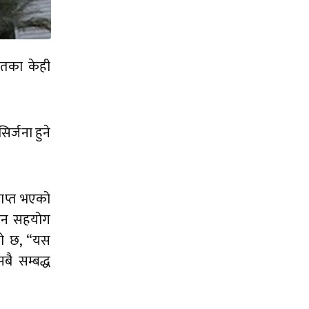
गतका केही
र्जना हुने
राप्त भएको
ुदान सहयोग
को छ, “यस
बै सम्बद्ध