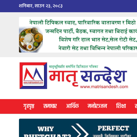
Skip
शनिबार, साउन २३, २०८३
to
content
गृहपृष्ठ
समाचार
आर्थिक
मनोरञ्जन
शिक्षा
स