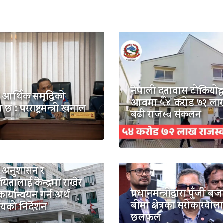
नेपाली दूतावास टोकियोद्
आर्थिक समृद्धिको
आवमा ५४ करोड ७२ ला
ा छ : परराष्ट्रमन्त्री खनाल
बढी राजस्व संकलन
य अनुशासन र
यितालाई केन्द्रमा राखेर
प्रधानमन्त्रीद्वारा पुँजी बज
ार्यान्वयन गर्न अर्थ
बीमा क्षेत्रका सरोकारवाल
ालयको निर्देशन
छलफल