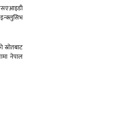
यूएसएआइडी
इन्क्लुसिभ
 स्रोतबाट
ामा नेपाल