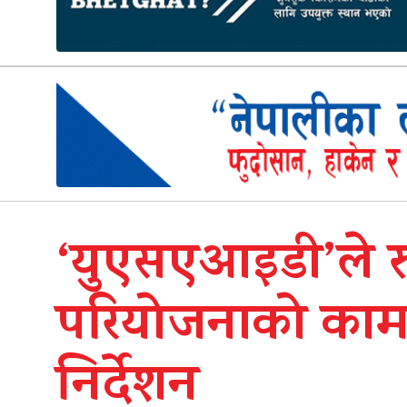
‘युएसएआइडी’ले स्रो
परियोजनाको काम रो
निर्देशन