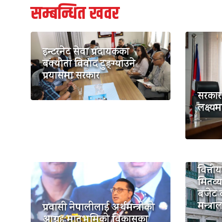
सम्बन्धित खवर
इन्टरनेट सेवा प्रदायकका
बक्यौता विवाद टुङ्ग्याउने
प्रयासमा सरकार
सरकार 
लक्ष्यम
वित्ती
मितव्य
बजेट क
मन्त्र
प्रवासी नेपालीलाई अर्थमन्त्रीको
आग्रहःमातृभूमिको विकासका