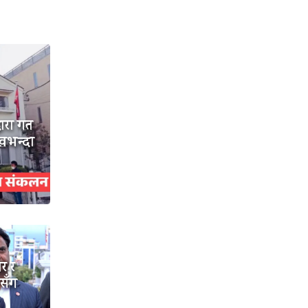
वारा गत
खभन्दा
ार र
ासँग