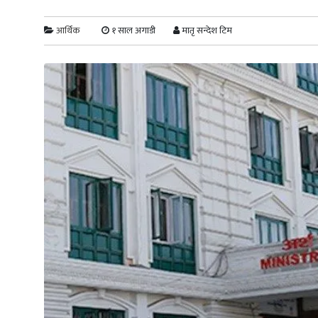
आर्थिक
१ साल अगाडी
मातृ सन्देश टिम