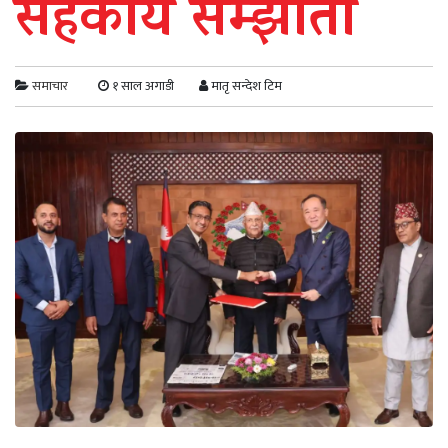
सहकार्य सम्झौता
समाचार
१ साल अगाडी
मातृ सन्देश टिम