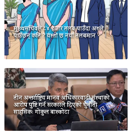
मुख्यसचिवले ८४ हजार तलब पाउँदा अरुले
पाउँछन् कति ? यस्तो छ नयाँ तलबमान
तीन अन्तर्राष्ट्रिय मानव अधिकारवादी संस्थाको
आरोप पुष्टि गर्न सरकारले दिएको चुनौती
साहसिकः गोकुल बास्कोटा