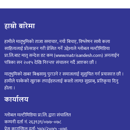
हाम्रो बारेमा
हामीले मातृभुमिको ताजा समाचार, नयाँ बिचार्, विष्लेषन साथै कला
साहित्यलाई प्रोत्साहन गरी प्रेसित गर्ने उद्देश्यले ग्लोबल मल्टीमिडिया
प्रा.लि.बाट मातृ सन्देश डट कम (www.matrisandesh.com) अनलाईन
पत्रिका सन २०१५ देखि निरन्तर संचालन गर्दै आएका छौं ।
मातृभुमिको खबर बिश्वसामु पुराउने र समाजलाई सूसुचित गर्न प्रयासरत छौं ।
हामीले पस्केको खुराक तपाईंहरुलाई कस्तो लाग्छ सुझाब्, प्रतिकृया दिनु
होला ।
कार्यालय
ग्लोबल मल्टीमिडिया प्रा.लि. द्वारा संचालित
कम्पनी दर्ता नं. २६३९३९/०७७-०७८
प्रेस काउन्सिल दर्ता: ५४४/२०७५ -०७६