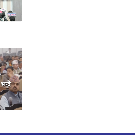
ो
ो
भन्दै