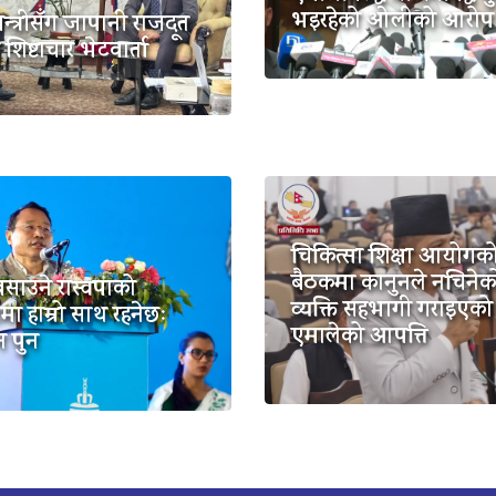
भइरहेको ओलीको आरोप
मन्त्रीसँग जापानी राजदूत
शिष्टाचार भेटवार्ता
चिकित्सा शिक्षा आयोगक
बैठकमा कानुनले नचिनेक
साउने रास्वपाको
व्यक्ति सहभागी गराइएको 
ामा हाम्रो साथ रहनेछः
एमालेको आपत्ति
न पुन