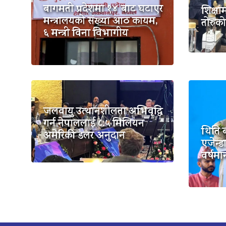
बागमती प्रदेशमा १४ बाट घटाएर
शिक्षा
मन्त्रालयको संख्या आठ कायम,
तोरुको 
६ मन्त्री विना विभागीय
जलवायु उत्थानशीलता अभिवृद्धि
गर्न नेपाललाई ८.५ मिलियन
थिति ब
अमेरिकी डलर अनुदान
एजेन्ड
वर्षमा