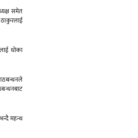
्यक्ष समेत
थ ठाकुरलाई
ालाई धोका
 गठबन्धनले
ठबन्धनबाट
न्दै महन्थ