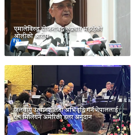
एमालेविरुद्ध योजनाबद्ध कुप्रचार भइरहेको
ओलीको आरोप
जलवायु उत्थानशीलता अभिवृद्धि गर्न नेपाललाई
८.५ मिलियन अमेरिकी डलर अनुदान