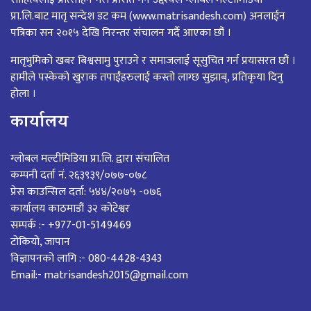
प्रा.लि.बाट मातृ सन्देश डट कम (www.matrisandesh.com) अनलाईन
पत्रिका सन २०१५ देखि निरन्तर संचालन गर्दै आएका छौं ।
मातृभुमिको खबर बिश्वसामु पुराउने र समाजलाई सूसुचित गर्न प्रयासरत छौं ।
हामीले पस्केको खुराक तपाईंहरुलाई कस्तो लाग्छ सुझाब्, प्रतिकृया दिनु
होला ।
कार्यालय
ग्लोबल मल्टीमिडिया प्रा.लि. द्वारा संचालित
कम्पनी दर्ता नं. २६३९३९/०७७-०७८
प्रेस काउन्सिल दर्ता: ५४४/२०७५ -०७६
कार्यालय काठमाडौं ३२ कोटेश्वर
सम्पर्क :- +977-01-5149469
टोकियो, जापान
विज्ञापनको लागि :- 080-4428-4343
Email:- matrisandesh2015@gmail.com