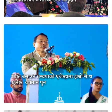
८.५ मिलियन अमेरिकी डलर अनुदान
थिति बसाउने रास्वपाको एजेन्डामा हाम्रो साथ
रहनेछः वर्षमान पुन