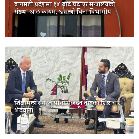
बागमती प्रदेशमा १४ बाट घटाएर मन्त्रालयको
संख्या आठ कायम, ६ मन्त्री विना विभागीय
शिक्षामन्त्रीसँग जापानी राजदूत तोरुको शिष्टाचार
भेटवार्ता