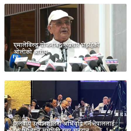
एमालेविरुद्ध योजनाबद्ध कुप्रचार भइरहेको
ओलीको आरोप
जलवायु उत्थानशीलता अभिवृद्धि गर्न नेपाललाई