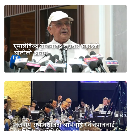
एमालेविरुद्ध योजनाबद्ध कुप्रचार भइरहेको
ओलीको आरोप
जलवायु उत्थानशीलता अभिवृद्धि गर्न नेपाललाई