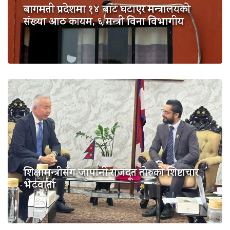
बागमती प्रदेशमा १४ बाट घटाएर मन्त्रालयको
संख्या आठ कायम, ६ मन्त्री विना विभागीय
शिक्षामन्त्रीसँग जापानी राजदूत तोरुको शिष्टाचार
भेटवार्ता