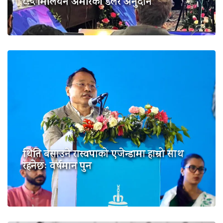
८.५ मिलियन अमेरिकी डलर अनुदान
थिति बसाउने रास्वपाको एजेन्डामा हाम्रो साथ
रहनेछः वर्षमान पुन