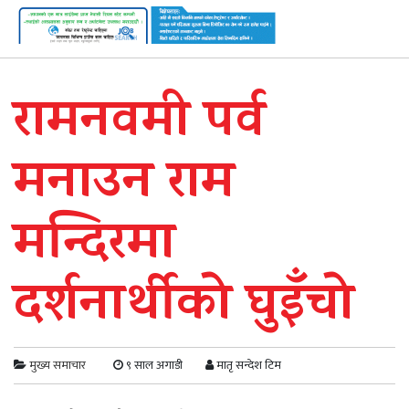
रामनवमी पर्व
मनाउन राम
मन्दिरमा
दर्शनार्थीको घुइँचो
मुख्य समाचार
९ साल अगाडी
मातृ सन्देश टिम