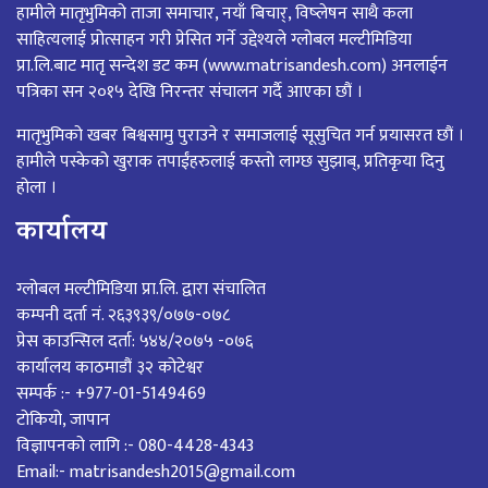
हामीले मातृभुमिको ताजा समाचार, नयाँ बिचार्, विष्लेषन साथै कला
साहित्यलाई प्रोत्साहन गरी प्रेसित गर्ने उद्देश्यले ग्लोबल मल्टीमिडिया
प्रा.लि.बाट मातृ सन्देश डट कम (www.matrisandesh.com) अनलाईन
पत्रिका सन २०१५ देखि निरन्तर संचालन गर्दै आएका छौं ।
मातृभुमिको खबर बिश्वसामु पुराउने र समाजलाई सूसुचित गर्न प्रयासरत छौं ।
हामीले पस्केको खुराक तपाईंहरुलाई कस्तो लाग्छ सुझाब्, प्रतिकृया दिनु
होला ।
कार्यालय
ग्लोबल मल्टीमिडिया प्रा.लि. द्वारा संचालित
कम्पनी दर्ता नं. २६३९३९/०७७-०७८
प्रेस काउन्सिल दर्ता: ५४४/२०७५ -०७६
कार्यालय काठमाडौं ३२ कोटेश्वर
सम्पर्क :- +977-01-5149469
टोकियो, जापान
विज्ञापनको लागि :- 080-4428-4343
Email:- matrisandesh2015@gmail.com