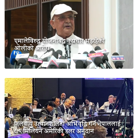
एमालेविरुद्ध योजनाबद्ध कुप्रचार भइरहेको
ओलीको आरोप
जलवायु उत्थानशीलता अभिवृद्धि गर्न नेपाललाई
८.५ मिलियन अमेरिकी डलर अनुदान