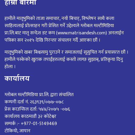
हाम्रो बारेमा
हामीले मातृभुमिको ताजा समाचार, नयाँ बिचार्, विष्लेषन साथै कला
साहित्यलाई प्रोत्साहन गरी प्रेसित गर्ने उद्देश्यले ग्लोबल मल्टीमिडिया
प्रा.लि.बाट मातृ सन्देश डट कम (www.matrisandesh.com) अनलाईन
पत्रिका सन २०१५ देखि निरन्तर संचालन गर्दै आएका छौं ।
मातृभुमिको खबर बिश्वसामु पुराउने र समाजलाई सूसुचित गर्न प्रयासरत छौं ।
हामीले पस्केको खुराक तपाईंहरुलाई कस्तो लाग्छ सुझाब्, प्रतिकृया दिनु
होला ।
कार्यालय
ग्लोबल मल्टीमिडिया प्रा.लि. द्वारा संचालित
कम्पनी दर्ता नं. २६३९३९/०७७-०७८
प्रेस काउन्सिल दर्ता: ५४४/२०७५ -०७६
कार्यालय काठमाडौं ३२ कोटेश्वर
सम्पर्क :- +977-01-5149469
टोकियो, जापान