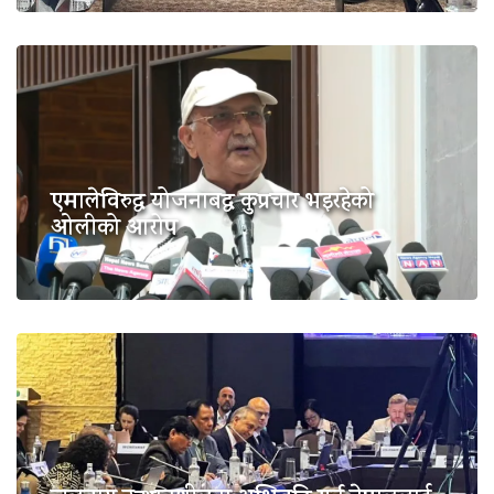
एमालेविरुद्ध योजनाबद्ध कुप्रचार भइरहेको
ओलीको आरोप