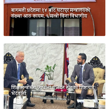
बागमती प्रदेशमा १४ बाट घटाएर मन्त्रालयको
संख्या आठ कायम, ६ मन्त्री विना विभागीय
शिक्षामन्त्रीसँग जापानी राजदूत तोरुको शिष्टाचार
भेटवार्ता