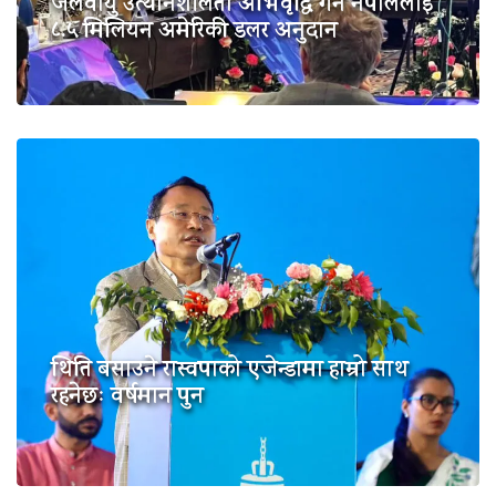
जलवायु उत्थानशीलता अभिवृद्धि गर्न नेपाललाई
८.५ मिलियन अमेरिकी डलर अनुदान
थिति बसाउने रास्वपाको एजेन्डामा हाम्रो साथ
रहनेछः वर्षमान पुन